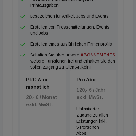
auf einer Ebene mit 2018, etwas über 2019 und
Printausgaben
2020. Die Bandbreite spannt sich vom zweitbesten
Lesezeichen für Artikel, Jobs und Events
Jahr bisher in Kärnten bis zum fünftstärksten in
Erstellen von Pressemitteilungen, Events
Wien und Niederösterreich und dem
und Jobs
sechststärksten in Vorarlberg. Die anderen
Erstellen eines ausführlichen Firmenprofils
Bundesländer lagen dazwischen. Nominal fehlen
Schalten Sie über unsere
ABONNEMENTS
zum Vorjahr (Halbjahr zu Halbjahr) am meisten in
weitere Funktionen frei und erhalten Sie den
Niederösterreich (-60 Millionen Euro) und in Wien
vollen Zugang zu allen Artikeln!
(-41 Millionen Euro), am wenigsten in Kärnten (-14
PRO Abo
Pro Abo
Millionen Euro) und im Burgenland (-19 Millionen
monatlich
Euro). Prozentuell am besten stehen im Vergleich
120,- € / Jahr
20,- € / Monat
exkl. MwSt.
zu 2022 noch Oberösterreich (-7,2 Prozent) und
exkl. MwSt.
Kärnten (-9,5 Prozent) da, am stärksten hat es
Unlimitierter
Salzburg (-24,2 Prozent) und das Burgenland (-24,5
Zugang zu allen
Leistungen inkl.
Prozent) erwischt.
5 Personen
In der Bedeutung für den Immobiliengesamtmarkt
Abos