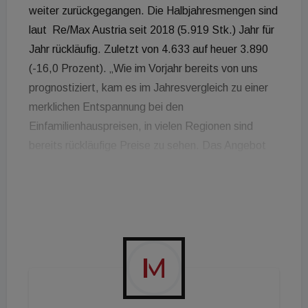
weiter zurückgegangen. Die Halbjahresmengen sind
laut Re/Max Austria seit 2018 (5.919 Stk.) Jahr für
Jahr rückläufig. Zuletzt von 4.633 auf heuer 3.890
(-16,0 Prozent). „Wie im Vorjahr bereits von uns
prognostiziert, kam es im Jahresvergleich zu einer
merklichen Entspannung bei den
Einfamilienhauspreisen, in vielen Regionen sind
bereits rückläufige Preise zu sehen. Das Angebot
ist zuletzt merklich gestiegen. Wer kaufen möchte,
hat eine wesentlich größere Auswahl als noch vor
einem Jahr. Das sind die guten Nachrichten. Die
aktuellen Rahmenbedingungen, wie die hohe
Inflation, die hohen Energiekosten, vor allem aber
die höheren Zinsen und die verschärften
Kreditvergaberichtlinien haben jedoch dazu geführt,
dass immer weniger Österreicher:innen ihren Traum