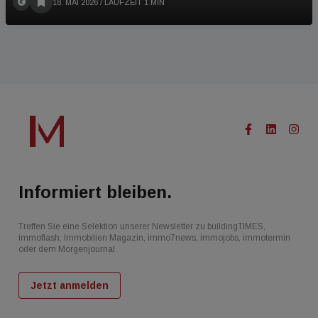
18. MAI 2026
/ LAUFZEIT 1 MIN
Informiert bleiben.
Treffen Sie eine Selektion unserer Newsletter zu buildingTIMES,
immoflash, Immobilien Magazin, immo7news, immojobs, immotermin
oder dem Morgenjournal
Jetzt anmelden