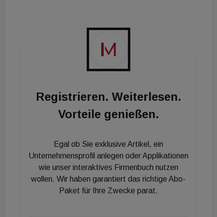
die Herausforderungen für Unternehmen mit.
Gemeinsam sprechen sie darüber, wie sich
Erwartungen an Arbeitgeber verändert haben und
warum Benefits heute weit über das klassische
Gehalt hinausgehen. Es geht um
Generationenunterschiede, neue Prioritäten im
Registrieren. Weiterlesen.
Arbeitsalltag und die Frage, warum Zeit für viele
Vorteile genießen.
Menschen mittlerweile wertvoller ist als Geld.
Egal ob Sie exklusive Artikel, ein
Unternehmensprofil anlegen oder Applikationen
wie unser interaktives Firmenbuch nutzen
wollen. Wir haben garantiert das richtige Abo-
Paket für Ihre Zwecke parat.