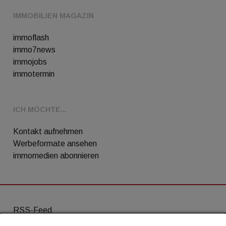
IMMOBILIEN MAGAZIN
immoflash
immo7news
immojobs
immotermin
ICH MÖCHTE...
Kontakt aufnehmen
Werbeformate ansehen
immomedien abonnieren
RSS-Feed