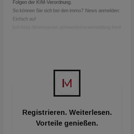
Folgen der KIM-Verordnung.
So können Sie sich bei den immo7 News anmelden:
Einfach auf
[url=http://immoseven.at/newsletteranmeldung.html
]immoseven.at[/url] klicken, Daten eingeben und
abonnieren. Schon werden Sie jeden Freitagmorgen
mit den wichtigsten Nachrichten der Woche in
unserem Web-TV-Format versorgt!-TV-Format
versorgt!
Registrieren. Weiterlesen.
Vorteile genießen.