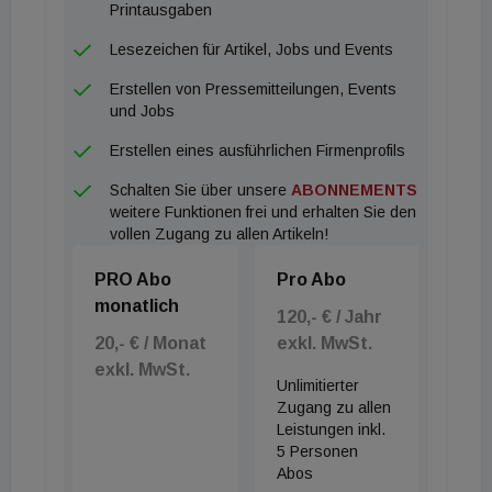
Investorenstruktur gab Dukala mehrere
Printausgaben
institutionelle Fonds an, laut aktuellem
Lesezeichen für Artikel, Jobs und Events
Jahresbericht sind die Aktionäre auf zwei
Erstellen von Pressemitteilungen, Events
europäische Fonds aufgeteilt, die nach Angaben
und Jobs
des Unternehmens internationalen Banken und
Erstellen eines ausführlichen Firmenprofils
anderen institutionellen Investoren aus
Schalten Sie über unsere
ABONNEMENTS
verschiedenen Ländern gehören.
weitere Funktionen frei und erhalten Sie den
vollen Zugang zu allen Artikeln!
PRO Abo
Pro Abo
monatlich
120,- € / Jahr
20,- € / Monat
exkl. MwSt.
exkl. MwSt.
Unlimitierter
Zugang zu allen
Leistungen inkl.
5 Personen
Abos