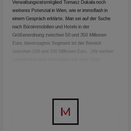
Verwaltungsratsmitglied Tomasz Dukala noch
weiteres Potenzial in Wien, wie er immoflash in
einem Gespräch erklärte. Man sei auf der Suche
nach Büroimmobilien und Hotels in der
Größenordnung zwischen 50 und 350 Millionen
Euro, bevorzugtes Segment ist der Bereich
zwischen 100 und 200 Millionen Euro. „Wir suchen
vornehmlich nach Immobilien mit einer (Vor)-
Vermietungsquote von zwischen 60 und 80 Prozent
und einem Minimal-WAULT von fünf bis sechs
Jahren“, so Dukala. Die Lassallestraße 1 wurde in
einer Off-Market-Transaktion erworben, wobei der
Verkäufer für die Vermietung der Immobilie
verantwortlich ist. Zuvor hatte die EPH unter
anderem das QBC 4 von Partnern der
Wirtschaftsprüfungsgesellschaft BDO gekauft, dies