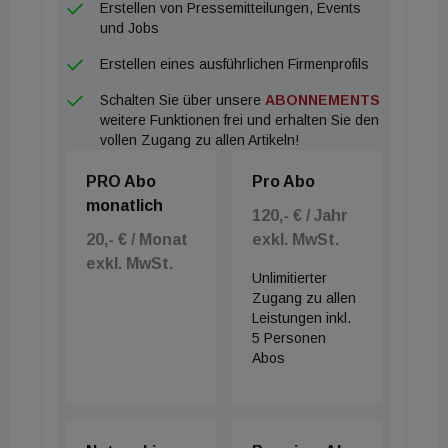
Erstellen von Pressemitteilungen, Events
Basispunkte). In der Logistikbranche stiegen die
und Jobs
Spitzenrenditen im Quartalsverlauf um
Erstellen eines ausführlichen Firmenprofils
durchschnittlich 7 Basispunkte, was auf einen
Schalten Sie über unsere
ABONNEMENTS
attraktiven Zeitpunkt für den Einstieg in eine
weitere Funktionen frei und erhalten Sie den
Anlageklasse mit guten Mietvoraussetzungen
vollen Zugang zu allen Artikeln!
hindeutet.
PRO Abo
Pro Abo
In Europa stieg das Büroflächenangebot im dritten
monatlich
Quartal um 4 Prozent. Damit lag der Anstieg
120,- € / Jahr
20,- € / Monat
exkl. MwSt.
gegenüber dem Vorjahr bei 14 Prozent. Einige
exkl. MwSt.
Märkte fallen auf, wie Brüssel, Amsterdam und
Unlimitierter
Mailand, wo das Angebot im dritten Quartal
Zugang zu allen
Leistungen inkl.
zurückging
5 Personen
Abos