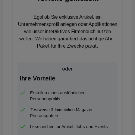
verläuft als in den Nachbarländern, leidet der
französische Markt unter der Konkurrenz anderer
Egal ob Sie exklusive Artikel, ein
europäischer Länder, in denen sich allmählich
Unternehmensprofil anlegen oder Applikationen
interessante Möglichkeiten ergeben.
wie unser interaktives Firmenbuch nutzen
wollen. Wir haben garantiert das richtige Abo-
Nach der zehnten Zinserhöhung in Folge der
Paket für Ihre Zwecke parat.
Europäischen Zentralbank steigen die
Immobilienrenditen in ganz Europa weiter an.
Darüber hinaus führen die hohen
oder
Fremdkapitalkosten in vielen europäischen Ländern
Ihre Vorteile
zu einem verstärkten Negativtrend. Die
Spitzenrenditen für Büroimmobilien stiegen im
Erstellen eines ausführlichen
letzten Quartal um 10 bis 50 Basispunkte. Damit
Personenprofils
liegt der Anstieg gegenüber dem Vorjahr zwischen
Testweise 3 Immobilien Magazin
35 und 170 Basispunkten (Dublin 35 Basispunkte,
Printausgaben
London 50 Basispunkte, Paris 75 Basispunkte,
Lesezeichen für Artikel, Jobs und Events
Brüssel 75 Basispunkte, München 150