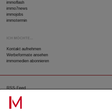
immoflash
immo7news
immojobs
immotermin
ICH MÖCHTE...
Kontakt aufnehmen
Werbeformate ansehen
immomedien abonnieren
RSS-Feed
AGB
Datenschutz