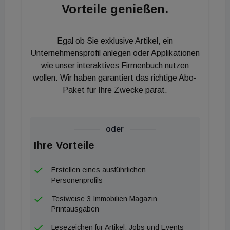
Vorteile genießen.
Nachfrage war stark von Retail-Investoren
geprägt. Geplanter Valutatag ist der 10. Juli 2023.
Die Notierung des UBM Green Bonds 2023 zum
Egal ob Sie exklusive Artikel, ein
Handel im Amtlichen Handel (Corporates Prime) der
Unternehmensprofil anlegen oder Applikationen
Wiener Börse ist beabsichtigt.
wie unser interaktives Firmenbuch nutzen
wollen. Wir haben garantiert das richtige Abo-
Die Raiffeisen Bank International war Global
Paket für Ihre Zwecke parat.
Coordinator & Sustainability Structuring Agent der
Transaktion. Als Joint Lead Manager, Bookrunner
und Dealer Manager der Transaktion waren die
oder
Raiffeisen Bank International und M.M. Warburg &
Ihre Vorteile
CO mandatiert.
Erstellen eines ausführlichen
Personenprofils
Testweise 3 Immobilien Magazin
Printausgaben
Lesezeichen für Artikel, Jobs und Events