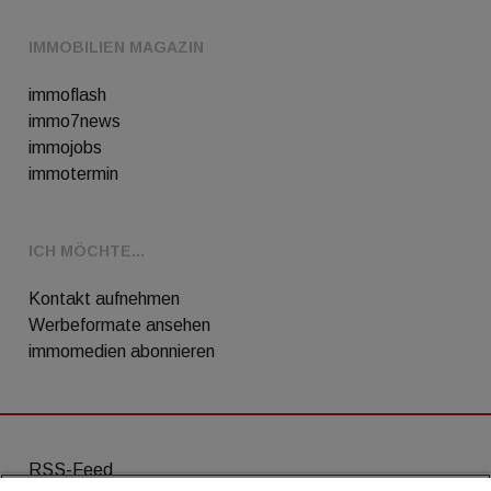
IMMOBILIEN MAGAZIN
immoflash
immo7news
immojobs
immotermin
ICH MÖCHTE...
Kontakt aufnehmen
Werbeformate ansehen
immomedien abonnieren
RSS-Feed