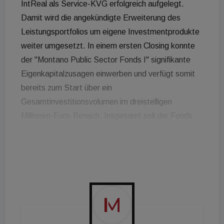
IntReal als Service-KVG erfolgreich aufgelegt.
Damit wird die angekündigte Erweiterung des
Leistungsportfolios um eigene Investmentprodukte
weiter umgesetzt. In einem ersten Closing konnte
der "Montano Public Sector Fonds I" signifikante
Eigenkapitalzusagen einwerben und verfügt somit
bereits zum Start über ein
Gesamtinvestitionsvolumen im dreistelligen
Millionen-Euro-Bereich. Insgesamt soll der Fonds
500 Millionen Euro investieren. Der "Public Sector
Fonds I" konzentriert sich auf Core-Objekte im
Bereich der Büro- und Spezialimmobilien mit
staatlichen oder staatsnahen Nutzern. "Ich freue
mich sehr über das Vertrauen, das uns institutionelle
Investoren entgegengebracht haben. Es ist die
Basis, dass wir heute das erste Closing unseres