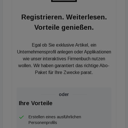
Public Sector Fonds verkünden können", sagt
Ramin Rabeian, Mitbegründer und Managing
Registrieren. Weiterlesen.
Partner von Montano Real Estate. "Das ist der
Vorteile genießen.
nächste konsequente Schritt in der Erweiterung des
Leistungsspektrums von Montano.
Egal ob Sie exklusive Artikel, ein
Unternehmensprofil anlegen oder Applikationen
wie unser interaktives Firmenbuch nutzen
wollen. Wir haben garantiert das richtige Abo-
Paket für Ihre Zwecke parat.
oder
Ihre Vorteile
Erstellen eines ausführlichen
Personenprofils