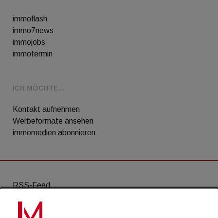
immoflash
immo7news
immojobs
immotermin
ICH MÖCHTE...
Kontakt aufnehmen
Werbeformate ansehen
immomedien abonnieren
RSS-Feed
AGB