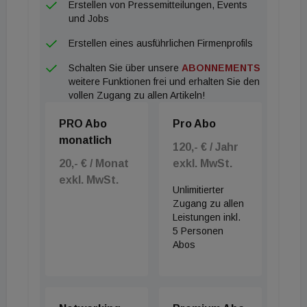
Erstellen von Pressemitteilungen, Events
Hamburg (24,3). Unter den sieben A-Städten weist
und Jobs
Berlin (72,1) den höchsten ESG-Lageindex und
Erstellen eines ausführlichen Firmenprofils
damit die geringste Gefährdung auf. Es folgen
Schalten Sie über unsere
ABONNEMENTS
München (63,2) und Frankfurt am Main (48,5),
weitere Funktionen frei und erhalten Sie den
wobei die hessische Finanzmetropole bereits einen
vollen Zugang zu allen Artikeln!
Wert von unter 50 erreicht und damit im
PRO Abo
Pro Abo
deutschlandweiten Vergleich überdurchschnittlich
monatlich
stark Umweltgefahren ausgesetzt ist. Auf den
120,- € / Jahr
20,- € / Monat
exkl. MwSt.
hinteren Plätzen landen Köln (24,1), Düsseldorf
exkl. MwSt.
(17,5) und Stuttgart (8,9).
Unlimitierter
Zugang zu allen
Leistungen inkl.
5 Personen
Abos