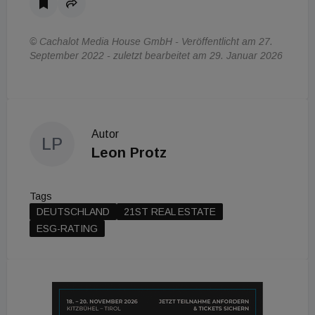
© Cachalot Media House GmbH - Veröffentlicht am 27.
September 2022 - zuletzt bearbeitet am 29. Januar 2026
Autor
LP
Leon Protz
Tags
DEUTSCHLAND
21ST REAL ESTATE
ESG-RATING