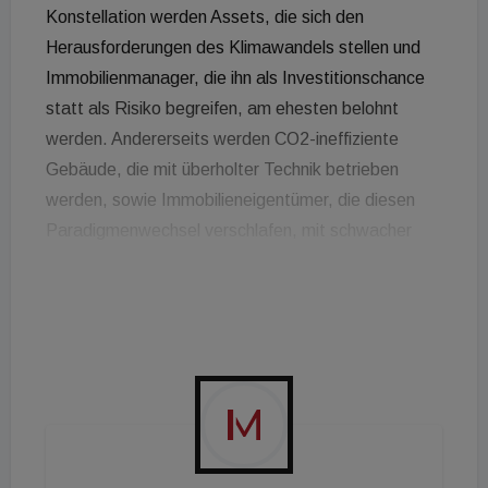
Konstellation werden Assets, die sich den
Herausforderungen des Klimawandels stellen und
Immobilienmanager, die ihn als Investitionschance
statt als Risiko begreifen, am ehesten belohnt
werden. Andererseits werden CO2-ineffiziente
Gebäude, die mit überholter Technik betrieben
werden, sowie Immobilieneigentümer, die diesen
Paradigmenwechsel verschlafen, mit schwacher
Rendite und Stranded Assets zu kämpfen haben.
Das analysiert Nuveen Real Estate beim Ausblick
auf das Immobilienjahr 2022. Für
Immobilieninvestoren, die sich an ein "Lower-for-
Longer"- Renditeumfeld gewöhnt hatten, zeichnet
sich eine ungewissere Zukunft ab. Auch wenn der
geldpolitische Wasserhahn nicht über Nacht
zugedreht wird, ist angesichts des nach wie vor