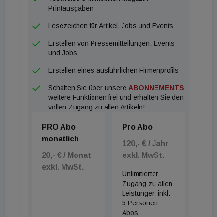
homogen und weisen große Unterschiede bei den
Printausgaben
Chancen für nationale und regionale
Lesezeichen für Artikel, Jobs und Events
Immobilienmärkte auf. Dabei hängen die jeweiligen
Erstellen von Pressemitteilungen, Events
Erfolgsaussichten von kulturellen, geografischen
und Jobs
und wirtschaftlichen Faktoren ab. Nuveen rechnet
Erstellen eines ausführlichen Firmenprofils
damit, dass sich Renditeunterschiede zwischen
Schalten Sie über unsere
ABONNEMENTS
einzelnen Objektarten im Jahr 2022 angleichen
weitere Funktionen frei und erhalten Sie den
werden. Mittlerweile hat sich ein Preisniveau bei
vollen Zugang zu allen Artikeln!
den Sektoren eingestellt, das dem jeweiligen
PRO Abo
Pro Abo
mittelfristigen Potenzial entspricht. Strukturelle
monatlich
Vorteile spiegeln sich in den niedrigen Cap Rates
120,- € / Jahr
20,- € / Monat
exkl. MwSt.
bei Logistik- und Wohnimmobilien wider, während
exkl. MwSt.
der Gegenwind für den Einzelhandelssektor nun
Unlimitierter
weitgehend eingepreist ist. Unserer Ansicht nach
Zugang zu allen
Leistungen inkl.
gehört daher die Strategie, eine
5 Personen
überdurchschnittliche Rendite zu erzielen, indem der
Abos