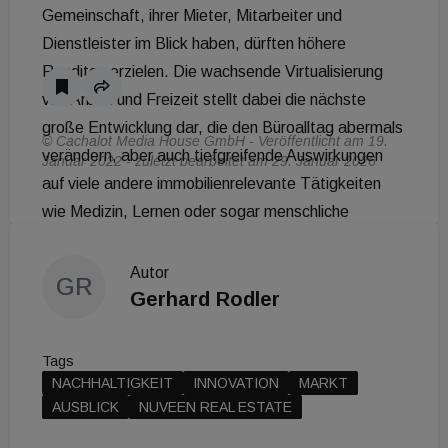
Gemeinschaft, ihrer Mieter, Mitarbeiter und
Dienstleister im Blick haben, dürften höhere
Renditen erzielen. Die wachsende Virtualisierung
von Arbeit und Freizeit stellt dabei die nächste
große Entwicklung dar, die den Büroalltag abermals
© Cachalot Media House GmbH - Veröffentlicht am 19.
verändern, aber auch tiefgreifende Auswirkungen
Januar 2022 - zuletzt bearbeitet am 29. Januar 2026
auf viele andere immobilienrelevante Tätigkeiten
wie Medizin, Lernen oder sogar menschliche
Zusammenkünfte haben könnte. Nicht zuletzt
werden erneut jene Immobilieneigentümer von einer
Autor
GR
größeren Sicherheit und höheren Renditen
Gerhard Rodler
profitieren, die mit klimaneutralen Geschäftsplänen
ausgestattet sind.
Tags
NACHHALTIGKEIT
INNOVATION
MARKT
AUSBLICK
NUVEEN REAL ESTATE