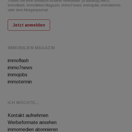
Treffen Sie eine Selektion unserer Newsletter zu buildingTIMES,
immoflash, Immobilien Magazin, immo7news, immojobs, immotermin
oder dem Morgenjournal
Jetzt anmelden
IMMOBILIEN MAGAZIN
immoflash
immo7news
immojobs
immotermin
ICH MÖCHTE...
Kontakt aufnehmen
Werbeformate ansehen
immomedien abonnieren