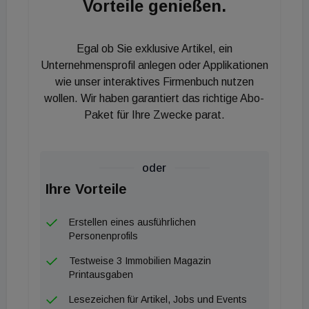
Vorteile genießen.
13 Prozent anbieten kann, ist dabei natürlich nicht
absehbar. Für den Spätsommer erwartet die
Crowdinvesting-Plattform ihre ECSP-Lizenz. Damit
Egal ob Sie exklusive Artikel, ein
könnte sie zukünftig digitale Immobilienkredite und
Unternehmensprofil anlegen oder Applikationen
Anleihen mit bankenüblichen Sicherheiten in den
wie unser interaktives Firmenbuch nutzen
wollen. Wir haben garantiert das richtige Abo-
Darlehensverträgen vermitteln. Zederbauer dazu:
Paket für Ihre Zwecke parat.
„Diese Produkte werden dann selbstredend
niedrigere Zinsen zahlen. Für risikotolerante
Investoren wird es weiterhin höchstverzinste
oder
Projekte geben, die sie zur Diversifikation nutzen
Ihre Vorteile
können – und um ihren Vermögensaufbau
voranzutreiben und die Inflation abfedern zu
Erstellen eines ausführlichen
können." Derzeit richtet sich das gesamte
Personenprofils
Plattform-Angebot primär an Investoren aus dem
Testweise 3 Immobilien Magazin
DACH-Raum. Als nächster Schritt ist die Expansion
Printausgaben
nach Tschechien und anschließend in weitere
Lesezeichen für Artikel, Jobs und Events