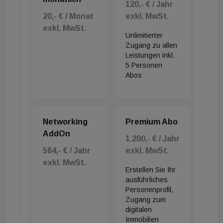
Bestandswohnungen. Insgesamt entstehen 18
120,- € / Jahr
20,- € / Monat
exkl. MwSt.
Wohneinheiten mit Wohnflächen zwischen rund 30
exkl. MwSt.
und 75 Quadratmetern. Je nach Wohnung stehen
Unlimitierter
Terrassen, Balkone, Loggien oder Gärten zur
Zugang zu allen
Leistungen inkl.
Verfügung. Ergänzt wird das Projekt durch einen
5 Personen
begrünten Innenhofgarten.
Abos
Der Baustart ist bereits erfolgt, die Fertigstellung
ist für Ende 2026 vorgesehen. Das Projekt richtet
Networking
Premium Abo
sich an Käuferinnen und Käufer, die urbanes
AddOn
1.200,- € / Jahr
Wohnen mit Grätzel-Charakter verbinden möchten.
584,- € / Jahr
exkl. MwSt.
exkl. MwSt.
Erstellen Sie Ihr
Das waren die Meldungen dieses Morgens
ausführliches
Personenprofil,
Was weiter im Tag passiert, lesen Sie ab 14 Uhr auf
Zugang zum
digitalen
immomedien.at.
Immobilien