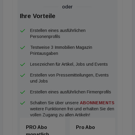
Wirtschaftskammer Österreich bleiben nach
oder
Geschäftsschließungen rund 42 Prozent der
Ihre Vorteile
Flächen leer. Oft fehlt eine direkte Nachnutzung.
Kritik gibt es dabei auch an steigenden
Erstellen eines ausführlichen
Mietforderungen im Einzelhandel, die die Situation
Personenprofils
zusätzlich verschärfen.
Testweise 3 Immobilien Magazin
Printausgaben
Verkaufstart in Ottakring
Lesezeichen für Artikel, Jobs und Events
Erstellen von Pressemitteilungen, Events
Mit dem Projekt „Vorstadtblick – Grätzel-Vibe trifft
und Jobs
City“ startet Obenauf den Vertrieb eines neuen
Erstellen eines ausführlichen Firmenprofils
Wohnprojekts in der Herbststraße im 16. Wiener
Schalten Sie über unsere
ABONNEMENTS
Gemeindebezirk.
weitere Funktionen frei und erhalten Sie den
vollen Zugang zu allen Artikeln!
Geplant sind zehn neue Dachgeschoßwohnungen
PRO Abo
Pro Abo
sowie die umfassende Sanierung von sechs
monatlich