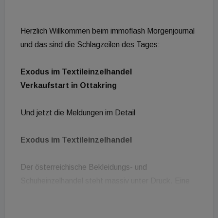
Herzlich Willkommen beim immoflash Morgenjournal
und das sind die Schlagzeilen des Tages:
Exodus im Textileinzelhandel
Verkaufstart in Ottakring
Und jetzt die Meldungen im Detail
Exodus im Textileinzelhandel
Der österreichische Bekleidungs- und
Schuheinzelhandel steht massiv unter Druck. Eine
aktuelle Analyse des Instituts für Österreichs
Wirtschaft zeigt, dass steigende Miet- und