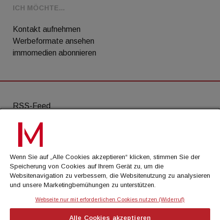
ICH MÖCHTE...
Kontakt aufnehmen
Werbeformate ansehen
immomedien abonnieren
RSS-Feed
AGB
Datenschutz
Wenn Sie auf „Alle Cookies akzeptieren“ klicken, stimmen Sie der
Kontakt
Speicherung von Cookies auf Ihrem Gerät zu, um die
Websitenavigation zu verbessern, die Websitenutzung zu analysieren
Impressum
und unsere Marketingbemühungen zu unterstützen.
Mediadaten
Webseite nur mit erforderlichen Cookies nutzen (Widerruf)
Alle Cookies akzeptieren