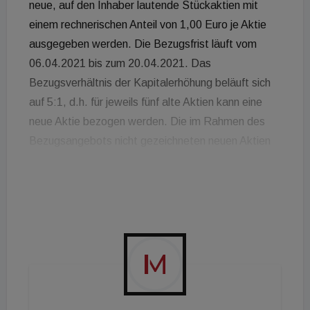
neue, auf den Inhaber lautende Stückaktien mit
einem rechnerischen Anteil von 1,00 Euro je Aktie
ausgegeben werden. Die Bezugsfrist läuft vom
06.04.2021 bis zum 20.04.2021. Das
Bezugsverhältnis der Kapitalerhöhung beläuft sich
auf 5:1, d.h. für jeweils fünf alte Aktien kann eine
neue Aktie bezogen werden. Die im Rahmen des
Bezugsangebots nicht gezeichneten neuen Aktien
werden ausgewählten Investoren im Rahmen einer
Privatplatzierung zu einem mindestens dem
Bezugspreis entsprechenden Preis zum Kauf
angeboten. Die neuen Aktien sind ab dem
01.11.2019 gewinnberechtigt. Die vorgesehenen
Mittelzuflüsse sollen primär für den weiteren Ausbau
des Bestandsportfolios der Gesellschaft genutzt
werden.