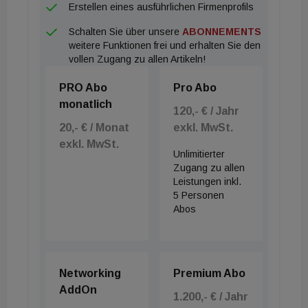
Erstellen eines ausführlichen Firmenprofils
Schalten Sie über unsere
ABONNEMENTS
KI und Sensorik: Die digitale Transformation
weitere Funktionen frei und erhalten Sie den
vollen Zugang zu allen Artikeln!
Die Experten Gerald Schweiger und Oliver
PRO Abo
Pro Abo
Englhardt von der Technischen Universität Wien
monatlich
120,- € / Jahr
gaben Einblicke in die automatisierte
20,- € / Monat
exkl. MwSt.
Gebäudeerfassung mittels Computer Vision und
exkl. MwSt.
künstlicher Intelligenz. Durch den Einsatz moderner
Unlimitierter
Zugang zu allen
Sensorik lassen sich Mängel bereits in einem frühen
Leistungen inkl.
Stadium identifizieren, bevor sie teure Sanierungen
5 Personen
erfordern. Diese digitalen Zwillinge bilden die Basis
Abos
für ein intelligentes Asset Management und
unterstützen nachhaltige
Investitionsentscheidungen. Die Vernetzung von
Networking
Premium Abo
Gebäudedaten ermöglicht zudem signifikante
AddOn
1.200,- € / Jahr
Steigerungen der Energieeffizienz im laufenden