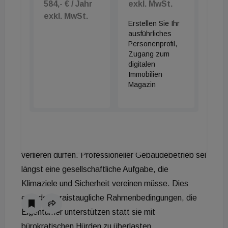
584,- € / Jahr
exkl. MwSt.
Betrieb.
exkl. MwSt.
Erstellen Sie Ihr
ausführliches
Politischer Rahmen und Leistbarkeit
Personenprofil,
Zugang zum
digitalen
Manfred Haimbuchner, Landeshauptmann-
Immobilien
Stellvertreter in Oberösterreich, ordnete die
Magazin
Anforderungen aus Sicht des Wohnbaus ein. Er
unterstrich, dass zukunftsfähige Gebäude
technologische Offenheit benötigen, dabei aber die
wirtschaftliche Leistbarkeit nicht aus den Augen
verlieren dürfen. Professioneller Gebäudebetrieb sei
längst eine gesellschaftliche Aufgabe, die
Klimaziele und Sicherheit vereinen müsse. Dies
erfordert praistaugliche Rahmenbedingungen, die
Eigentümer unterstützen statt sie mit
bürokratischen Hürden zu überlasten.