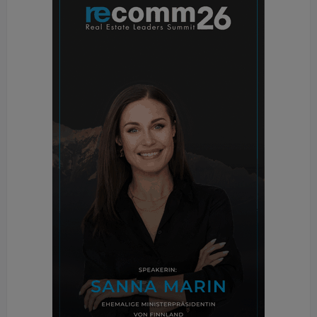
effizient erfüllt werden.
Digitaler Werterhalt und Objektsicherheit
Neben der technischen Wartung gewinnt die
rechtssichere Dokumentation und Prüfung an
Bedeutung. David Michael Hopf, Geschäftsführer
von Immotech, sieht in digitalen Lösungen den
Hebel für mehr Transparenz: „Unser Anspruch ist
es, Gebäude nicht nur zu prüfen, sondern sie mit
digitalen Lösungen, fundierter Expertise und
vorausschauender Beratung langfristig sicher und
werterhaltend zu machen.“ Die Integration von
Brandschutzlösungen, etwa durch moderne
Sanierungszargen von Peneder, ergänzt diese
Strategie. Letztlich entscheidet die