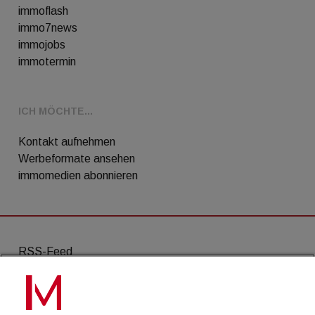
immoflash
immo7news
immojobs
immotermin
ICH MÖCHTE...
Kontakt aufnehmen
Werbeformate ansehen
immomedien abonnieren
RSS-Feed
AGB
Datenschutz