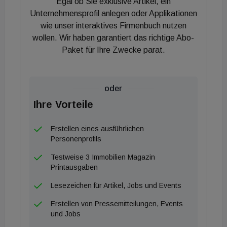
Egal ob Sie exklusive Artikel, ein
von starren Intervallen hin zu einer dynamischen
Unternehmensprofil anlegen oder Applikationen
Risikobewertung.
wie unser interaktives Firmenbuch nutzen
wollen. Wir haben garantiert das richtige Abo-
Instandhaltung als Schlüssel zum Werterhalt
Paket für Ihre Zwecke parat.
Ziviltechniker Martin Benesch demonstrierte anhand
von Praxisbeispielen, welche gravierenden Folgen
oder
eine vernachlässigte Instandhaltung für die
Ihre Vorteile
Bausubstanz haben kann. Mängel bei Abdichtungen
oder im Brandschutz verkürzen die Nutzungsdauer
Erstellen eines ausführlichen
Personenprofils
erheblich und treiben die langfristigen Kosten in die
Höhe. Instandsetzung muss daher
Testweise 3 Immobilien Magazin
Printausgaben
gewerkeübergreifend geplant werden, um die
strukturelle Integrität der Immobilie dauerhaft zu
Lesezeichen für Artikel, Jobs und Events
sichern. Ein proaktives Management schützt hierbei
Erstellen von Pressemitteilungen, Events
vor unvorhersehbaren Schadensereignissen und
und Jobs
massiven Wertverlusten.