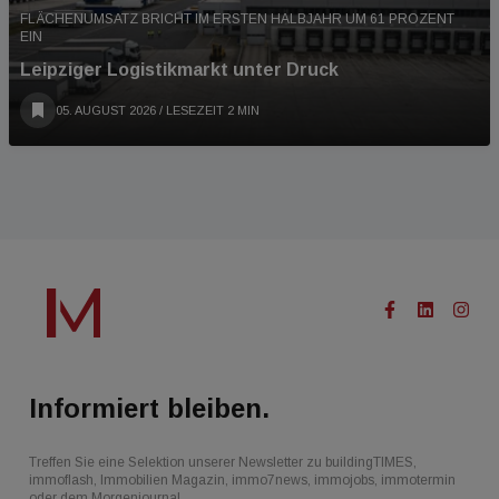
FLÄCHENUMSATZ BRICHT IM ERSTEN HALBJAHR UM 61 PROZENT
EIN
Leipziger Logistikmarkt unter Druck
05. AUGUST 2026
/ LESEZEIT 2 MIN
Informiert bleiben.
Treffen Sie eine Selektion unserer Newsletter zu buildingTIMES,
immoflash, Immobilien Magazin, immo7news, immojobs, immotermin
oder dem Morgenjournal