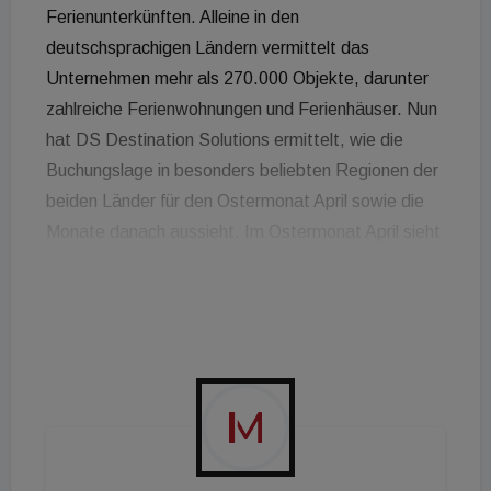
Ferienunterkünften. Alleine in den
deutschsprachigen Ländern vermittelt das
Unternehmen mehr als 270.000 Objekte, darunter
zahlreiche Ferienwohnungen und Ferienhäuser. Nun
hat DS Destination Solutions ermittelt, wie die
Buchungslage in besonders beliebten Regionen der
beiden Länder für den Ostermonat April sowie die
Monate danach aussieht. Im Ostermonat April sieht
es deutschlandweit auf den ersten Blick momentan
noch entspannt aus. Aktuell sind noch rund 73
Prozent aller Unterkünfte buchbar. Im Mai sind es
ebenfalls noch 72 Prozent - danach wird es etwas
weniger. Im Juni haben Urlauber noch die Auswahl
aus 67 Prozent der Angebote - im Juli sind es noch
64 Prozent. Traditionell, so das Unternehmen,
nehme die Kapazität in den Buchungsmonaten