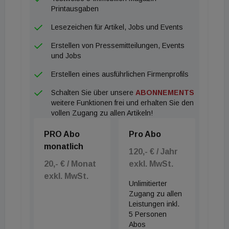
Juni sind es noch 48 Prozent - im Monat darauf 47
Printausgaben
Prozent. Recht beliebt ist darüber hinaus die
Lesezeichen für Artikel, Jobs und Events
Mecklenburgische Seenplatte. Wer eher abseits
Erstellen von Pressemitteilungen, Events
der bekanntesten Regionen seinen Sommerurlaub
und Jobs
plant, hat noch deutlich mehr Auswahl. Am meisten
Erstellen eines ausführlichen Firmenprofils
frei ist im Erzgebirge. Ähnlich schaut es in der Rhön
Schalten Sie über unsere
ABONNEMENTS
aus. Weitere Regionen mit großer Auswahl sind die
weitere Funktionen frei und erhalten Sie den
Eifel, das Sauerland, der Thüringer Wald oder die
vollen Zugang zu allen Artikeln!
Lausitz.
PRO Abo
Pro Abo
monatlich
120,- € / Jahr
20,- € / Monat
exkl. MwSt.
exkl. MwSt.
Unlimitierter
Zugang zu allen
Leistungen inkl.
5 Personen
Abos