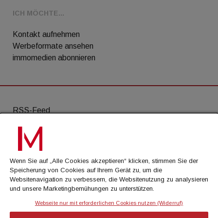
ICH MÖCHTE...
Kontakt aufnehmen
Werbeformate ansehen
immomedien abonnieren
RSS-Feed
AGB
Datenschutz
Wenn Sie auf „Alle Cookies akzeptieren“ klicken, stimmen Sie der
Kontakt
Speicherung von Cookies auf Ihrem Gerät zu, um die
Websitenavigation zu verbessern, die Websitenutzung zu analysieren
Impressum
und unsere Marketingbemühungen zu unterstützen.
Mediadaten
Webseite nur mit erforderlichen Cookies nutzen (Widerruf)