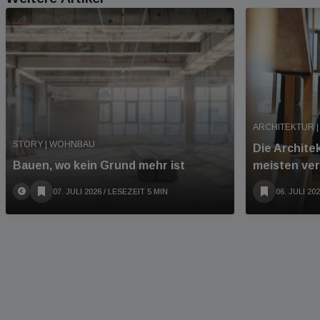
ARCHITEKTUR |
STORY | WOHNBAU
Die Archite
Bauen, wo kein Grund mehr ist
meisten ve
07. JULI 2026
/ LESEZEIT 5 MIN
06. JULI 20