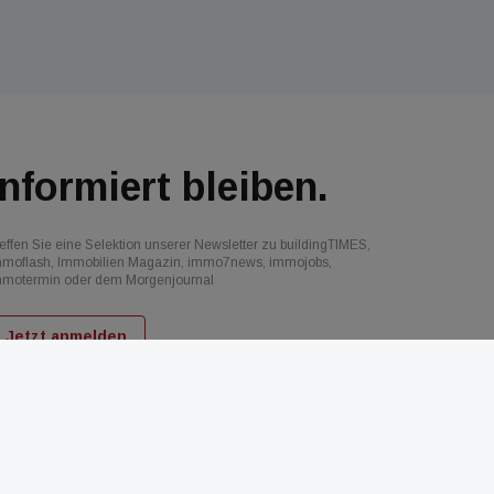
Informiert bleiben.
effen Sie eine Selektion unserer Newsletter zu buildingTIMES,
mmoflash, Immobilien Magazin, immo7news, immojobs,
mmotermin oder dem Morgenjournal
Jetzt anmelden
d
AGB
Datenschutz
Kontakt
Impressum
Mediadaten