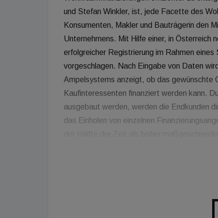
und Stefan Winkler, ist, jede Facette des 
Konsumenten, Makler und Bauträgerin den Mitt
Unternehmens. Mit Hilfe einer, in Österreich
erfolgreicher Registrierung im Rahmen eines
vorgeschlagen. Nach Eingabe von Daten wird ei
Ampelsystems anzeigt, ob das gewünschte O
Kaufinteressenten finanziert werden kann. D
ausgebaut werden, werden die Endkunden dir
das Einholen von einzelnen Finanzierungsange
der Hälfte der Zeit als bisher maßgeschneide
Plattform haben die Kunden die Möglichkeit -
zu ergänzen oder Objektdaten zu tauschen. Im
Bauträger ebenfalls ein umfangreiches Servic
bequem Objekt-und Kundendaten hinterlegt w
Kundeneingabe die passende Finanzierung für 
Vermarktung des Objektes sorgen. Mit dem D