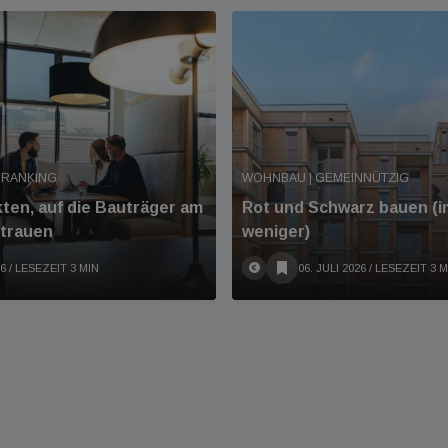
 RANKING
WOHNBAU | GEMEINNÜTZIG
kten, auf die Bauträger am
Rot und Schwarz bauen (
rtrauen
weniger)
26
/ LESEZEIT 3 MIN
06. JULI 2026
/ LESEZEIT 3 M