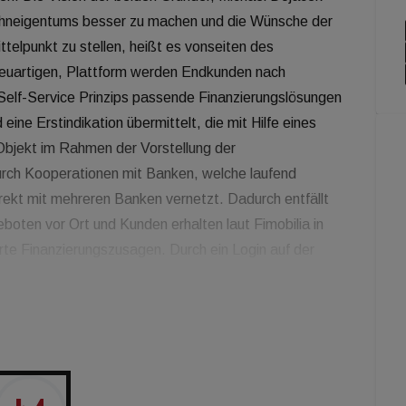
Wohneigentums besser zu machen und die Wünsche der
elpunkt zu stellen, heißt es vonseiten des
 neuartigen, Plattform werden Endkunden nach
 Self-Service Prinzips passende Finanzierungslösungen
ne Erstindikation übermittelt, die mit Hilfe eines
bjekt im Rahmen der Vorstellung der
urch Kooperationen mit Banken, welche laufend
ekt mit mehreren Banken vernetzt. Dadurch entfällt
boten vor Ort und Kunden erhalten laut Fimobilia in
rte Finanzierungszusagen. Durch ein Login auf der
 unabhängig von Zeit und Ort - Daten zu erfassen und
 B2B Bereich bietet Fimobilia für Makler und
e an. Auf einem eigens angefertigten Portal können
erden. Fimobilia sucht anhand dieser Daten und der
den Kaufinteressenten und soll so für eine raschere
ashboards haben Makler und Bauträger in Echtzeit