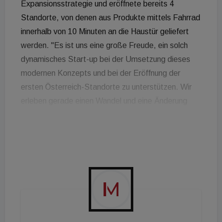
Expansionsstrategie und eröffnete bereits 4
Standorte, von denen aus Produkte mittels Fahrrad
innerhalb von 10 Minuten an die Haustür geliefert
werden. "Es ist uns eine große Freude, ein solch
dynamisches Start-up bei der Umsetzung dieses
modernen Konzepts und bei der Eröffnung der
ersten Österreich-Standorte zu unterstützen. Wir
erleben gerade einen Wandel und eine Änderung
des Einkaufverhaltens, alles muss flexibel sein und
schnell gehen und spätestens seit der Corona-
Pandemie ist der Online-Einkauf auch bei uns nicht
mehr wegzudenken.", so Milica Ljubojevic, Leiterin
der Büroimmobilien. Weitere Standorte folgen
demnächst.