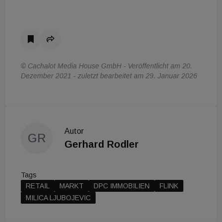
© Cachalot Media House GmbH - Veröffentlicht am 20.
Dezember 2021 - zuletzt bearbeitet am 29. Januar 2026
Autor
GR
Gerhard Rodler
Tags
RETAIL
MARKT
DPC IMMOBILIEN
FLINK
MILICA LJUBOJEVIC