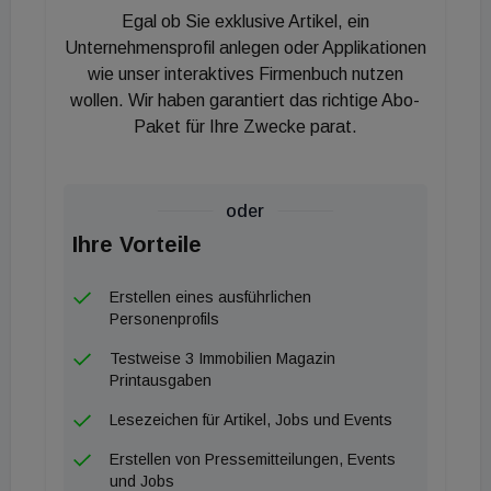
Egal ob Sie exklusive Artikel, ein
Capital Group, den Abschluss
. Christian
Unternehmensprofil anlegen oder Applikationen
Lealahabumrung, ebenfalls geschäftsführender
wie unser interaktives Firmenbuch nutzen
Gesellschafter, sieht in der Entscheidung für
wollen. Wir haben garantiert das richtige Abo-
Frankfurt eine Bestätigung der Standortqualität.
Paket für Ihre Zwecke parat.
MHP nutzt für die Expansion intelligente
Zimmerlayouts, die eine flexible Integration in
oder
bestehende Gebäudestrukturen ermöglichen – ein
Ihre Vorteile
technischer Vorteil bei der Umnutzung von
Bestandsimmobilien
. Bei der Transaktion war JLL
Erstellen eines ausführlichen
Personenprofils
Hotels München beratend für den Verpächter tätig,
während die juristische Begleitung durch
Testweise 3 Immobilien Magazin
Printausgaben
Wagensonner Rechtsanwälte sowie GSK
Stockmann erfolgte
.
Lesezeichen für Artikel, Jobs und Events
Erstellen von Pressemitteilungen, Events
und Jobs