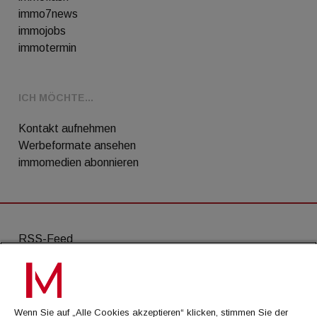
immo7news
immojobs
immotermin
ICH MÖCHTE...
Kontakt aufnehmen
Werbeformate ansehen
immomedien abonnieren
RSS-Feed
AGB
Datenschutz
Wenn Sie auf „Alle Cookies akzeptieren“ klicken, stimmen Sie der
Kontakt