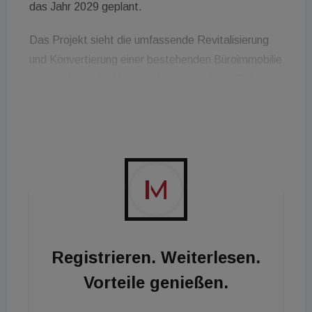
das Jahr 2029 geplant
.
Das Projekt sieht die umfassende Revitalisierung
und Konvertierung einer bestehenden Büroimmobilie
vor
. Im Zuge der Umbauarbeiten wird das Gebäude
um zwei Etagen aufgestockt
. Für die
architektonische Planung zeichnet das Büro Tlbs
Architekten verantwortlich, während das Interior
Design vom Münchner Studio Hildmannwilke
entwickelt wurde
.
„Wir freuen uns außerordentlich, mit der MHP und
ihrer innovativen Hotelmarke Mooons einen
hochkarätigen Partner für unser innerstädtisches
Registrieren. Weiterlesen.
Grundstück in Frankfurt gewonnen zu haben“,
Vorteile genießen.
kommentiert Peter G. Neumann,
geschäftsführender Gesellschafter der Rock