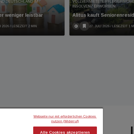
ND DEUTSCHLAND IM
VOLLVERMIETETE PFLEGEIMMOBIL
INSOLVENZ ERWORBEN
r weniger leistbar
Alìtus kauft Seniorenresi
I 2026
/ LESEZEIT 2 MIN
27. JULI 2026
/ LESEZEIT 1 M
Webseite nur mit erforderlichen Cookies 
nutzen (Widerruf)
BILIEN MAGAZIN
ICH MÖCHTE...
Alle Cookies akzeptieren