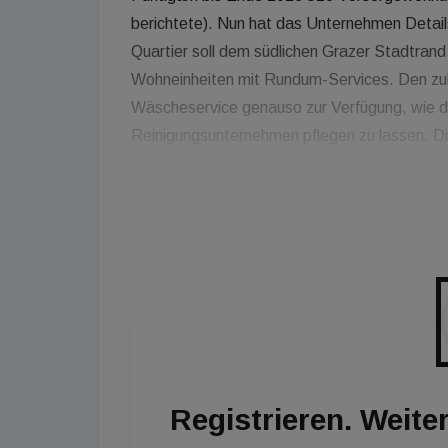
berichtete). Nun hat das Unternehmen Details
Quartier soll dem südlichen Grazer Stadtrand 
Wohneinheiten mit Rundum-Services. Den zuk
Wäscheservice genauso zur Verfügung, wie di
Reinigungsunternehmen pflegen zu lassen. D
Dienstleistern Raum - auch für Co-Working,
Paket geboten wird. Der Supermarkt ist ebe
einem Mix aus Waschsalon und Cafè, wird den
Grünflächen des Wohnensembles und die lichtf
Inneren erlebbar machen", heißt es weiter.
Registrieren. Weiter