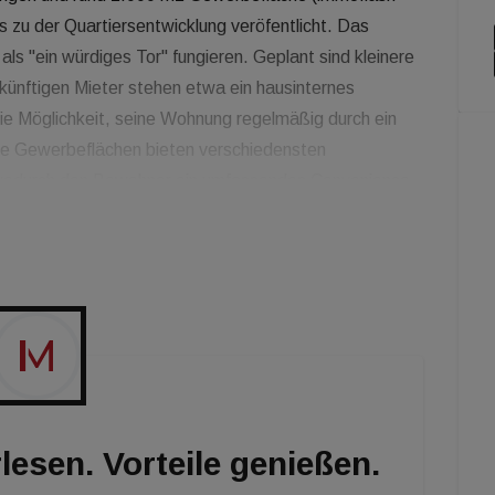
 zu der Quartiersentwicklung veröfentlicht. Das
als "ein würdiges Tor" fungieren. Geplant sind kleinere
ünftigen Mieter stehen etwa ein hausinternes
e Möglichkeit, seine Wohnung regelmäßig durch ein
ie Gewerbeflächen bieten verschiedensten
 wodurch den Bewohner ein umfassendes Convenience-
nso im Haus geplant. Auch eine Laundry-Lounge,
 Mietern zu Verfügung stehen. Zudem sollen "die
reundliche Architektur" das 'Tor zu Grün' auch im
lesen. Vorteile genießen.