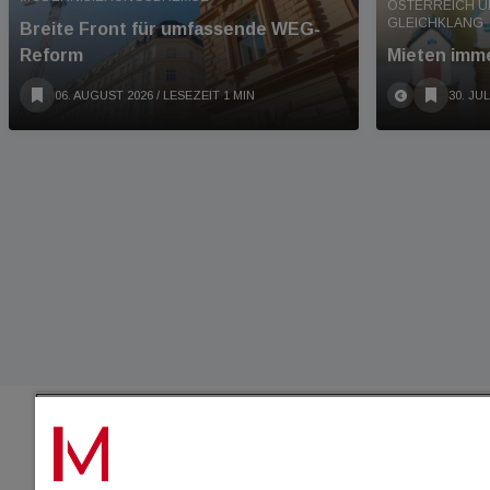
ÖSTERREICH U
GLEICHKLANG
Breite Front für umfassende WEG-
Reform
Mieten imme
06. AUGUST 2026
/ LESEZEIT 1 MIN
30. JUL
IMMO