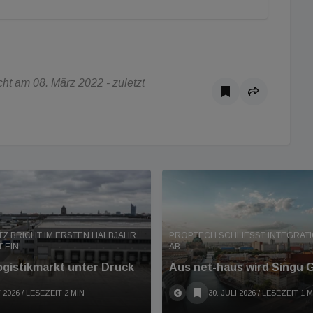
ht am 08. März 2022 - zuletzt
Z BRICHT IM ERSTEN HALBJAHR
PROPTECH SCHLIESST INTEGRATION
 EIN
B
ogistikmarkt unter Druck
Aus net-haus wird Singu
 2026
/ LESEZEIT 2 MIN
30. JULI 2026
/ LESEZEIT 1 M