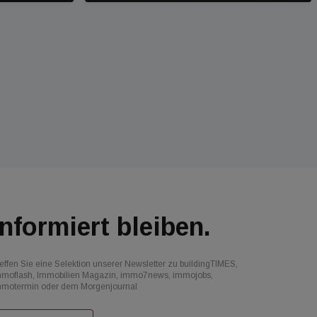
Informiert bleiben.
effen Sie eine Selektion unserer Newsletter zu buildingTIMES,
mmoflash, Immobilien Magazin, immo7news, immojobs,
mmotermin oder dem Morgenjournal