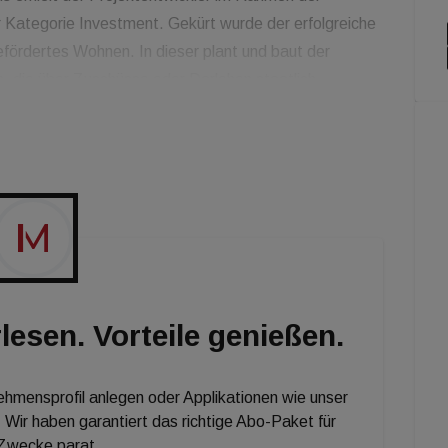
er Kategorie Investment. Gekürt wurde der erfolgreiche
fördertes Wohnen. In dieser plant und baut der
, die über Zuschüsse oder Darlehen staatlich
ehnte vergünstigte Mieten. "Der Ausbau des
chts der Situation auf den Immobilienmarkt eine
ollen wir einen Beitrag leisten", erläutert Dagmar
lesen. Vorteile genießen.
nehmensprofil anlegen oder Applikationen wie unser
 Wir haben garantiert das richtige Abo-Paket für
 Zwecke parat.