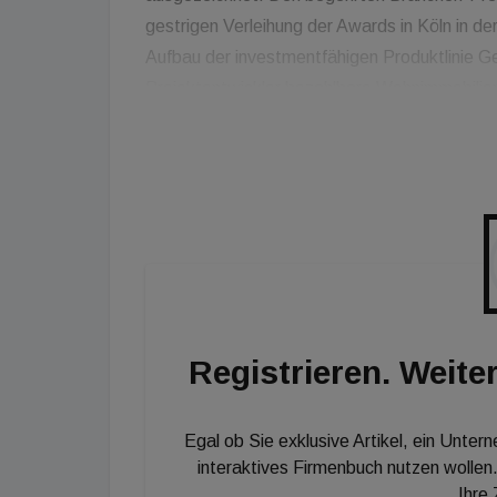
gestrigen Verleihung der Awards in Köln in d
Aufbau der investmentfähigen Produktlinie Ge
Projektentwickler bezahlbare Wohnimmobilien
gefördert werden. Das ermöglicht über Jahrz
Angebotes an bezahlbarem Wohnen ist angesi
zentrale Herausforderung unserer Zeit. Dazu w
Specht, Vorständin der GBI Holding.
Registrieren. Weiter
Egal ob Sie exklusive Artikel, ein Unter
interaktives Firmenbuch nutzen wollen.
Ihre