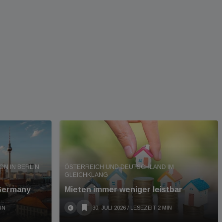
 IN BERLIN A
ÖSTERREICH UND DEUTSCHLAND IM
GLEICHKLANG
 Germany
Mieten immer weniger leistbar
IN
30. JULI 2026
/ LESEZEIT 2 MIN