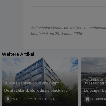
© Cachalot Media House GmbH - Veröffentlic
bearbeitet am 29. Januar 2026
Weitere Artikel
FLÄCHENUMSAT
ZU GERINGE SPREADS HEMEN MARKT
UM 61 PROZENT
Deutschland: Bürodeals blockiert
Leipziger L
05. AUGUST 2026
/ LESEZEIT 1 MIN
05. AUGUST