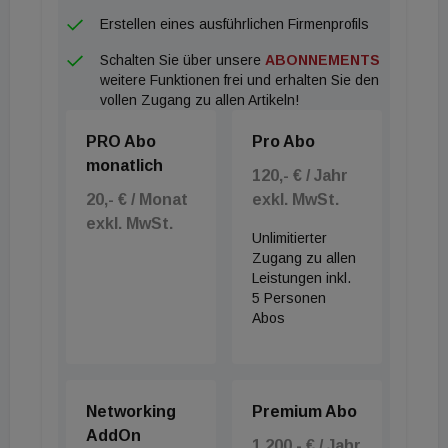
Bestandverträge führe. Der Abschluss von
Erstellen eines ausführlichen Firmenprofils
Bestandverträgen wiederum sei gebührenpflichtig.
Schalten Sie über unsere
ABONNEMENTS
(Gebührenfreie) Nachträge zu den bestehenden
weitere Funktionen frei und erhalten Sie den
Bestandverträgen lägen ebenfalls mangels
vollen Zugang zu allen Artikeln!
Parteienidentität (arg. "neuer" Bestandnehmer)
PRO Abo
Pro Abo
nicht vor. Zu beachten ist, dass derzeit eine
monatlich
außerordentliche Revision beim VwGH zu diesem
120,- € / Jahr
20,- € / Monat
exkl. MwSt.
Fall anhängig ist, sodass noch offen ist, ob die
exkl. MwSt.
Rechtsansicht des BFG halten wird. Besondere
Unlimitierter
Vorsicht ist dahingehend geboten, als beurkundete
Zugang zu allen
Leistungen inkl.
Parteienvereinbarungen selbst dann
5 Personen
gebührenpflichtig sein können, wenn die vereinbarte
Abos
Folge auch ohne die Parteienvereinbarung ex lege
eintritt. Wird daher nach dem Inhalt der von den
Parteien errichteten Urkunde nicht bloß ein nach §
Networking
Premium Abo
38 UGB (ohnehin gesetzlich) eintretender
AddOn
1.200,- € / Jahr