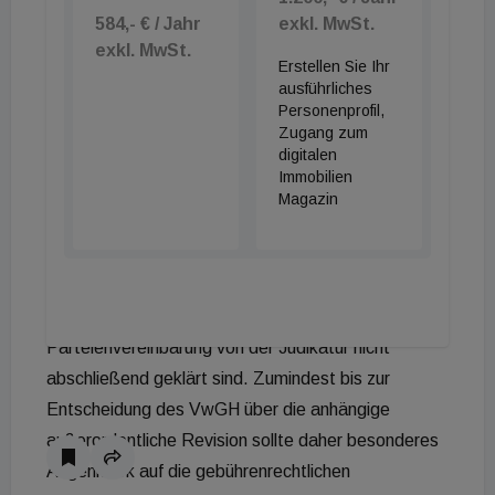
Vertragsübergang niedergeschrieben (dies sah das
584,- € / Jahr
exkl. MwSt.
BFG durch Änderungen im Bereich der Kaution und
exkl. MwSt.
Erstellen Sie Ihr
der Haftungen im gegenständlichen Fall gegeben),
ausführliches
kann eine Gebührenpflicht ausgelöst werden. Für
Personenprofil,
die Praxis ist es in diesem Bereich daher von
Zugang zum
digitalen
erheblicher Bedeutung, beim Wording vorsichtig
Immobilien
vorzugehen, da die Abgrenzung zwischen der
Magazin
bloßen Beurkundung des gesetzlichen
Rechtsübergangs bzw. lediglich klarstellenden
Formulierungen in einer Übertragungsurkunde und
einer darüber hinausgehenden gebührenpflichtigen
Parteienvereinbarung von der Judikatur nicht
abschließend geklärt sind. Zumindest bis zur
Entscheidung des VwGH über die anhängige
außerordentliche Revision sollte daher besonderes
Augenmerk auf die gebührenrechtlichen