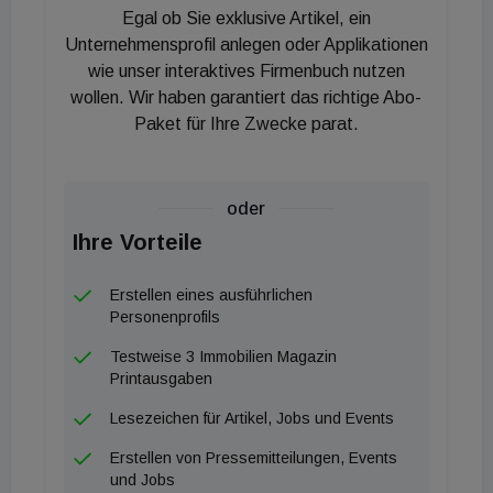
vereinbart, die Bestandverträge in den Bereichen
Egal ob Sie exklusive Artikel, ein
Kautionen und Haftungen abzuändern (im
Unternehmensprofil anlegen oder Applikationen
Gegenzug gegen die Vereinbarung höherer
wie unser interaktives Firmenbuch nutzen
wollen. Wir haben garantiert das richtige Abo-
Kautionen durch den "neuen" Bestandnehmer
Paket für Ihre Zwecke parat.
(Erwerber) wurde von den Bestandgebern auf ihr
Widerspruchsrecht nach § 38 Abs 2 UGB
verzichtet). ##Revision beim VwGH anhängig Das
oder
BFG bestätigt zwar ganz grundsätzlich, dass der
Ihre Vorteile
bloße Bestandnehmerwechsel in Folge von § 38
UGB für sich genommen keine Gebühr ausgelöst
Erstellen eines ausführlichen
hätte, durch die Einbeziehung sowohl des
Personenprofils
Erwerbers, des Veräußerers als auch der
Testweise 3 Immobilien Magazin
Bestandgeber läge allerdings eine
Printausgaben
Vertragsübernahme in Form einer
Lesezeichen für Artikel, Jobs und Events
Dreiparteienvereinbarung vor, was
Erstellen von Pressemitteilungen, Events
gebührenrechtlich zum Abschluss neuer
und Jobs