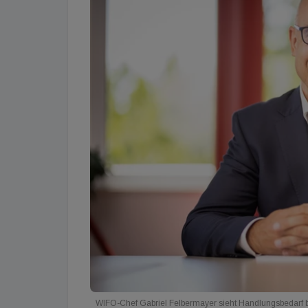
WIFO-Chef Gabriel Felbermayer sieht Handlungsbedarf 