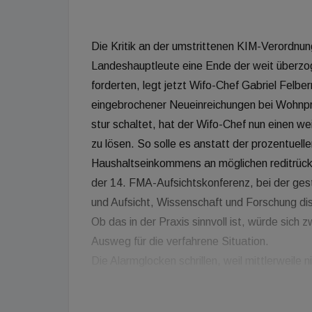
Die Kritik an der umstrittenen KIM-Verordnu
Landeshauptleute eine Ende der weit überzog
forderten, legt jetzt Wifo-Chef Gabriel Felbe
eingebrochener Neueinreichungen bei Wohnpro
stur schaltet, hat der Wifo-Chef nun einen w
zu lösen. So solle es anstatt der prozentue
Haushaltseinkommens an möglichen reditrück
der 14. FMA-Aufsichtskonferenz, bei der gest
und Aufsicht, Wissenschaft und Forschung dis
Ob das in der Praxis sinnvoll ist, würde sich
Ausweg für die verfahrene Situation.
Die Alarmglocken schrillen, weil mittlerweile 
die österreichische Gesamtwirtschaft so wic
Kreditklemme massiv gefährdet ist.