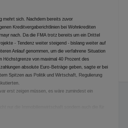
ng mehrt sich. Nachdem bereits zuvor
enen Kreditvergaberichtlinien bei Wohnkrediten
rmayr nach. Da die FMA trotz bereits um ein Drittel
jekte - Tendenz weiter steigend - bislang weiter auf
eiteren Anlauf genommen, um die verfahrene Situation
llen Höchstgrenze von maximal 40 Prozent des
zahlungen absolute Euro-Beträge geben, sagte er bei
ern Spitzen aus Politik und Wirtschaft, Regulierung
kutierten.
 zwar erst zeigen müssen, es wäre zumindest ein
nicht nur die Immobilienwirtschaft sondern auch die für
htige Baubranche vom sturen Festhalten an der