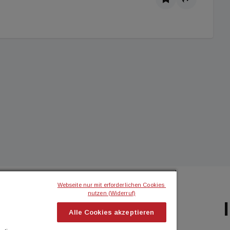
Webseite nur mit erforderlichen Cookies 
nutzen (Widerruf)
BILIEN MAGAZIN
ICH MÖCHTE...
Alle Cookies akzeptieren
flash
Kontakt aufnehmen