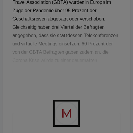
Travel Association (GBTA) wurden in Europa im
Zuge der Pandemie über 95 Prozent der
Geschäftsreisen abgesagt oder verschoben.
Gleichzeitig haben drei Viertel der Befragten
angegeben, dass sie stattdessen Telekonferenzen
und virtuelle Meetings einsetzen. 60 Prozent der
von der GBTA Befragten gaben zudem an, die
Corona Krise würde zu einer dauerhaften
Veränderung ihrer Geschäftsgebarung führen. Im
Klartext: Selbst wenn Geschäftsreisen wieder
möglich sind, plant man, diese teilweise durch
virtuelle Meetings zu ersetzen. Das alles bedeute
aber nicht, dass Geschäftsreisen völlig aussterben
werden, heißt es vonseiten des Hotelexperten
MRP hotels. Zu wichtig und unersetzlich seien bei
vielen Verhandlungen der persönliche Kontakt,