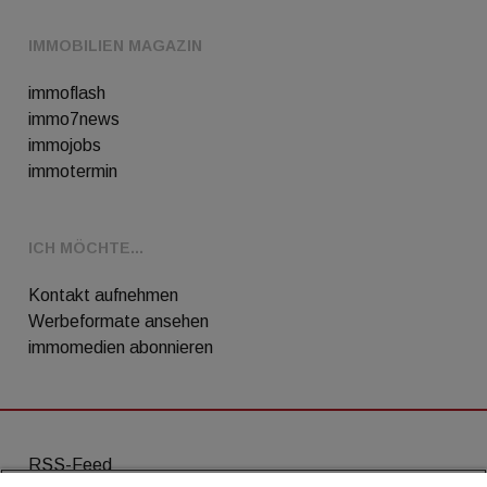
IMMOBILIEN MAGAZIN
immoflash
immo7news
immojobs
immotermin
ICH MÖCHTE...
Kontakt aufnehmen
Werbeformate ansehen
immomedien abonnieren
RSS-Feed