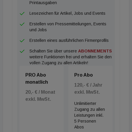
namentlich in den Städten, werden bis zu einem
Printausgaben
gewissen Grad auch umdenken müssen. So
Lesezeichen für Artikel, Jobs und Events
könnten z. B. Tagungsräume oder Hotelzimmer, die
Erstellen von Pressemitteilungen, Events
derzeit nicht gebraucht werden, als kurzfristig
und Jobs
buchbare Besprechungszimmer angeboten werden.
Erstellen eines ausführlichen Firmenprofils
Die Nachfrage nach solchen "just in time" Räumen
Schalten Sie über unsere
ABONNEMENTS
ist laut einigen Consultern sehr wohl gegeben:
weitere Funktionen frei und erhalten Sie den
nämlich durch Unternehmen, die (ebenfalls im Zuge
vollen Zugang zu allen Artikeln!
von Corona) ihre Niederlassung in einer Stadt
PRO Abo
Pro Abo
aufgegeben haben, dort aber weiter präsent sein
monatlich
wollen.
120,- € / Jahr
20,- € / Monat
exkl. MwSt.
exkl. MwSt.
Unlimitierter
Zugang zu allen
Leistungen inkl.
5 Personen
Abos