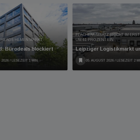
FLÄCHENUMSATZ BRICHT IM ERS
PREADS HEMEN MARKT
UM 61 PROZENT EIN
: Bürodeals blockiert
Leipziger Logistikmarkt u
 2026
/ LESEZEIT 1 MIN
05. AUGUST 2026
/ LESEZEIT 2 M