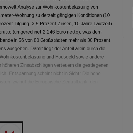
 immowelt Analyse zur Wohnkostenbelastung von
atmeter-Wohnung zu derzeit gängigen Konditionen (10
ozent Tilgung, 3,5 Prozent Zinsen, 10 Jahre Laufzeit)
brutto (umgerechnet 2.246 Euro netto), was dem
lebende in 56 von 80 Großstädten mehr als 30 Prozent
ns ausgeben. Damit liegt der Anteil allein durch die
 Wohnkostenbelastung und Hausgeld sowie andere
höheren Zinsabschlägen verteuern die gestiegenen
ich. Entspannung scheint nicht in Sicht: Die hohe
kosten, zwingt die Europäische Zentralbank, den
rfte die Zeit des extrem billigen Geldes vorerst vorbei
 Immobilienkauf erstmal kein Thema mehr sein:
nen brutto zwischen 2.000 und 5.000 Euro. Die
trägt in dieser Gruppe inzwischen mindestens 29
 einem Bruttoeinkommen von 5.000 Euro ist der Traum
 35 Städten liegt die Wohnkostenbelastung trotz hohen