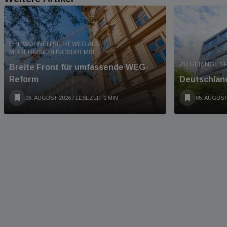
EHL WOHNEN SIEHT WEG ALS
MODERNISIERUNGSBREMSE
ZU GERINGE S
Breite Front für umfassende WEG-
Reform
Deutschland
06. AUGUST 2026
/ LESEZEIT 1 MIN
05. AUGUST