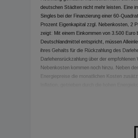
deutschen Städten nicht mehr leisten. Eine
Singles bei der Finanzierung einer 60-Quadr
Prozent Eigenkapital zzgl. Nebenkosten, 2 Pr
zeigt: Mit einem Einkommen von 3.500 Euro 
Deutschlandmittel entspricht, müssen Allein
ihres Gehalts für die Rückzahlung des Darlehe
Darlehensrückzahlung über der empfohlenen
Nebenkosten kommen noch hinzu. Neben den 
Energiepreise die monatlichen Kosten zusätzl
Inflation, getrieben durch die hohen Energie
Leitzins nach und nach anzuheben. Dadurch dü
sein. Für die breite Mittelschicht dürfte der
Insgesamt zwei Drittel der Deutschen verdie
monatliche Belastung beim Immobilienkauf be
Prozent. Doch auch für Besserverdiener mit
vom Eigentum in vielen Städten geplatzt. In