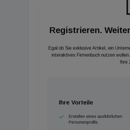
Einkommens über 30 Prozent. Die Folge: I
Eigenheims verworfen. Die veränderte Nachfr
Jahres sind die Anfragen auf Kaufimmobilien
Registrieren. Weiter
dazu hat sich die Anzahl der Anfragen auf Mi
Egal ob Sie exklusive Artikel, ein Unter
interaktives Firmenbuch nutzen wollen.
Ihre
Ihre Vorteile
Erstellen eines ausführlichen
Personenprofils