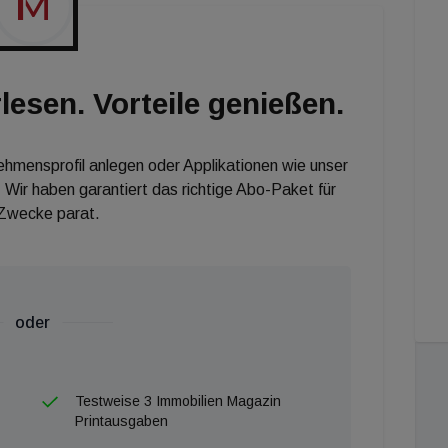
mmer mehr Menschen haben den Wunsch des
age nach Immobilien verdeutlicht das. Innerhalb eines
 deutschlandweit um 17 Prozent gesunken. Parallel
lesen. Vorteile genießen.
etimmobilien um 34 Prozent erhöht.
nehmensprofil anlegen oder Applikationen wie unser
 Wir haben garantiert das richtige Abo-Paket für
 Zwecke parat.
oder
Testweise 3 Immobilien Magazin
Printausgaben