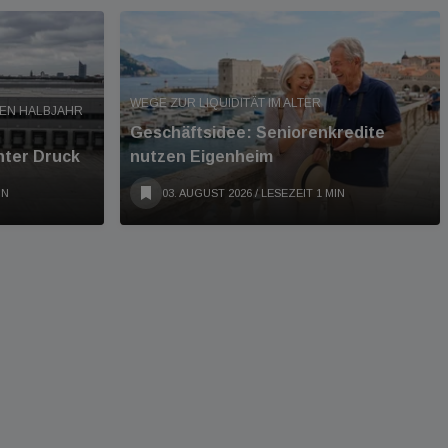
WEGE ZUR LIQUIDITÄT IM ALTER
TEN HALBJAHR
Geschäftsidee: Seniorenkredite
nter Druck
nutzen Eigenheim
IN
03. AUGUST 2026
/ LESEZEIT 1 MIN