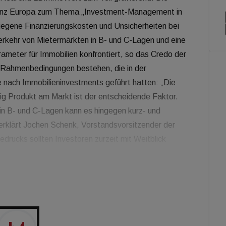
 ganz Europa zum Thema „Investment-Management in
tiegene Finanzierungskosten und Unsicherheiten bei
erkehr von Mietermärkten in B- und C-Lagen und eine
ameter für Immobilien konfrontiert, so das Credo der
n Rahmenbedingungen bestehen, die in der
nach Immobilieninvestments geführt hatten: „Die
ig Produkt am Markt ist der entscheidende Faktor.
 in B- und C-Lagen kann es hingegen kurz- und
 erklärt Jochen Schenk, Vorstandsvorsitzender der
drucks sollten Investoren zurzeit mit Weitblick
r aktuellen Situation bei den meisten Investments eher
Koch, Vorstand der Commerz Real. Gleichzeitig machen
mobilienbewertung zu einer besonderen
ktbesichtigung bleibt auch während der Krise für jedes
aktuelle Bewertungsmethoden nicht auf dem Prüfstand
r genau auf Veränderungstendenzen analysiert. Eine