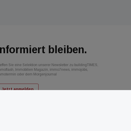
Informiert bleiben.
effen Sie eine Selektion unserer Newsletter zu buildingTIMES,
mmoflash, Immobilien Magazin, immo7news, immojobs,
mmotermin oder dem Morgenjournal
Jetzt anmelden
d
AGB
Datenschutz
Kontakt
Impressum
Mediadaten