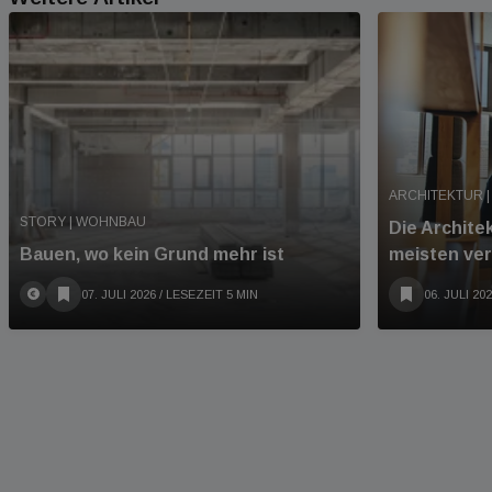
ARCHITEKTUR |
STORY | WOHNBAU
Die Archite
Bauen, wo kein Grund mehr ist
meisten ve
07. JULI 2026
/ LESEZEIT 5 MIN
06. JULI 20