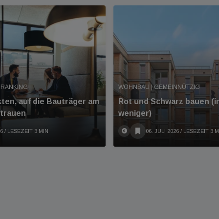
 RANKING
WOHNBAU | GEMEINNÜTZIG
kten, auf die Bauträger am
Rot und Schwarz bauen (
rtrauen
weniger)
26
/ LESEZEIT 3 MIN
06. JULI 2026
/ LESEZEIT 3 M