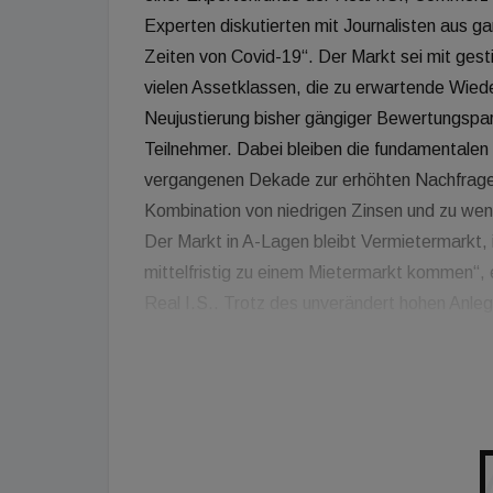
Experten diskutierten mit Journalisten aus
Zeiten von Covid-19“. Der Markt sei mit ges
vielen Assetklassen, die zu erwartende Wied
Neujustierung bisher gängiger Bewertungspar
Teilnehmer. Dabei bleiben die fundamentale
vergangenen Dekade zur erhöhten Nachfrage 
Kombination von niedrigen Zinsen und zu wen
Der Markt in A-Lagen bleibt Vermietermarkt,
mittelfristig zu einem Mietermarkt kommen“,
Real I.S.. Trotz des unverändert hohen Anlege
agieren: „Aus unserer Sicht überwiegen in de
die Risiken als die Chancen“, sagt Henning 
Lockdowns und geschlossene Grenzen die Im
Herausforderung. Denn eine ausführliche Obje
Vollgutachten „state of the art“: „Während 
stehen, werden gängige Bewertungsparamete