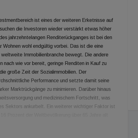
stmentbereich ist eines der weiteren Erketnisse auf
 suchen die Investoren wieder verstärkt etwas höher
 des jahrzehntelangen Renditerückganges ist bei den
r Wohnen wohl endgültig vorbei. Das ist die eine
gar weltweite Immobilienbranche bewegt. Die andere
n nach wie vor bereit, geringe Renditen in Kauf zu
die große Zeit der Sozialimmobilien. Der
rchschnittliche Performance und setzte damit seine
starker Marktrückgänge zu minimieren. Darüber hinaus
eitsversorgung und medizinischem Fortschritt, was
Sektors ankurbelt. Ein weiterer wichtiger Faktor ist
16 Prozent der Weltbevölkerung über 65 Jahre alt
wa dreimal so viel für die Gesundheitsversorgung aus,
tarken Regionen ist die Überalterung der Bevölkerung