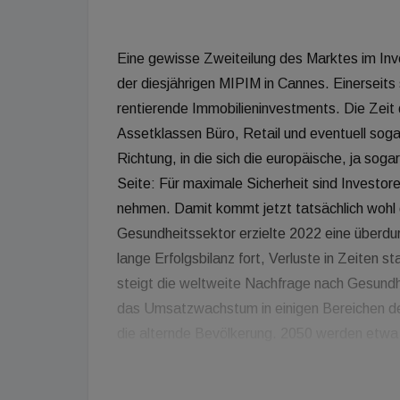
Eine gewisse Zweiteilung des Marktes im Inve
der diesjährigen MIPIM in Cannes. Einerseits
rentierende Immobilieninvestments. Die Zeit
Assetklassen Büro, Retail und eventuell soga
Richtung, in die sich die europäische, ja so
Seite: Für maximale Sicherheit sind Investore
nehmen. Damit kommt jetzt tatsächlich wohl 
Gesundheitssektor erzielte 2022 eine überdu
lange Erfolgsbilanz fort, Verluste in Zeiten 
steigt die weltweite Nachfrage nach Gesundh
das Umsatzwachstum in einigen Bereichen des 
die alternde Bevölkerung. 2050 werden etwa 
sein. Diese Altersgruppe gibt in der Regel et
wie jüngere Menschen. In vielen einkommenss