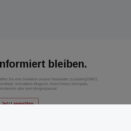
Informiert bleiben.
effen Sie eine Selektion unserer Newsletter zu buildingTIMES,
mmoflash, Immobilien Magazin, immo7news, immojobs,
mmotermin oder dem Morgenjournal
Jetzt anmelden