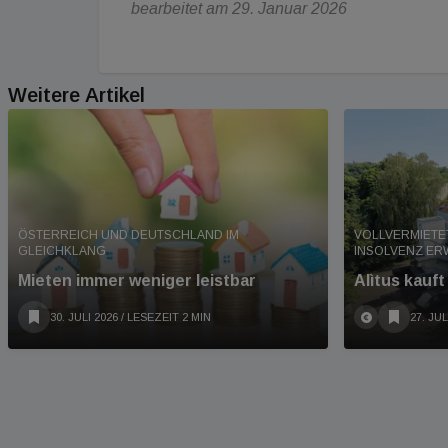
bearbeitet am 29. Januar 2026
Weitere Artikel
ÖSTERREICH UND DEUTSCHLAND IM
VOLLVERMIETE
GLEICHKLANG
INSOLVENZ E
Mieten immer weniger leistbar
Alìtus kauf
30. JULI 2026
/ LESEZEIT 2 MIN
27. JUL