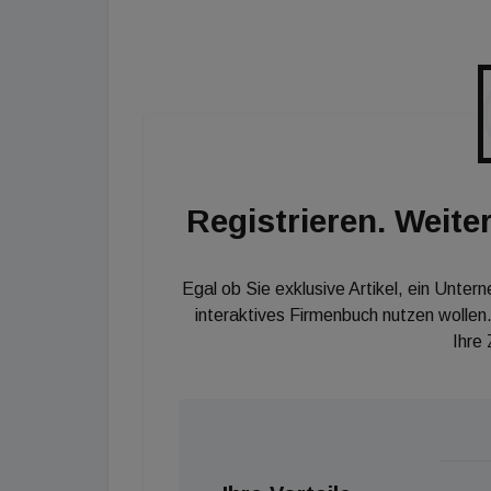
sogar noch extremer. 2020 waren in Japan 28
Prozentsatz wird bis 2060 voraussichtlich au
Anteil älterer Menschen in Europa 2050 bei 
andere Hilfsmittel helfen, die Kosten zu begr
Versorgung werden zweifelsohne steigen. In
für das Gesundheitswesen zwischen 2012 un
Registrieren. Weiter
Egal ob Sie exklusive Artikel, ein Unter
interaktives Firmenbuch nutzen wollen.
Ihre