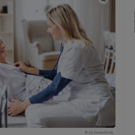
© (c) AdobeStock