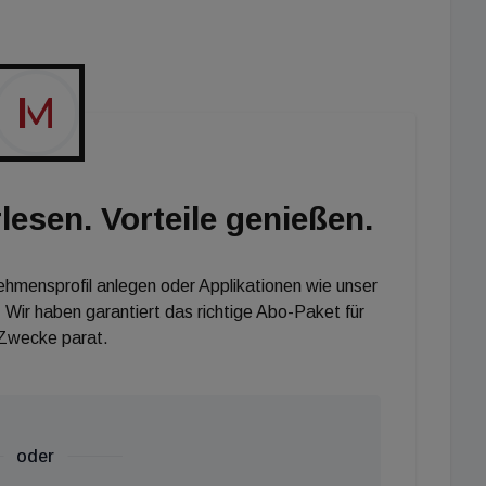
 Prozent der Bevölkerung 65 Jahre oder älter; dieser
f 38 Prozent ansteigen. Prognosen zufolge wird der
28,5 Prozent liegen. Zwar können Technologie und
enzen, doch die Ausgaben für die medizinische
 Europa beispielsweise stiegen die Gesamtausgaben
d 2020 um 24 Prozent.
lesen. Vorteile genießen.
nehmensprofil anlegen oder Applikationen wie unser
 Wir haben garantiert das richtige Abo-Paket für
 Zwecke parat.
oder