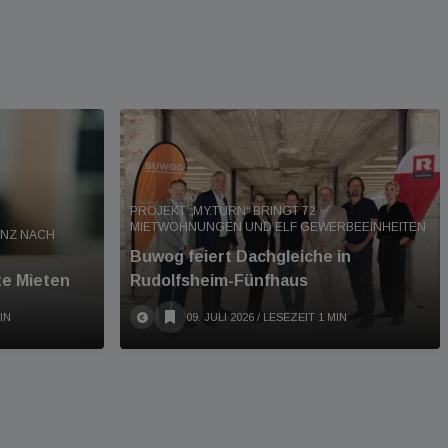
PROJEKT „MY.TURN“ BRINGT 72
MIETWOHNUNGEN UND ELF GEWERBEEINHEITEN
ANZ NACH
Buwog feiert Dachgleiche in
te Mieten
Rudolfsheim-Fünfhaus
IN
09. JULI 2026
/ LESEZEIT 1 MIN