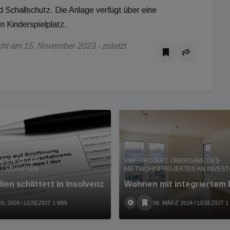
 Schallschutz. Die Anlage verfügt über eine
n Kinderspielplatz.
ht am 15. November 2023 - zuletzt
NZEN VIELER
VMF-PROJEKT: ÜBERGABE DES
LLSCHAFTEN
MIETWOHNPROJEKTES AN INVES
en schlittert in Insolvenz
Wohnen mit integriertem
IL 2024
/ LESEZEIT 1 MIN
06. MÄRZ 2024
/ LESEZEIT 1