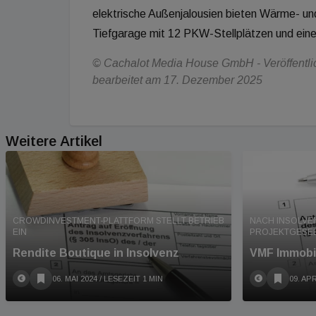
elektrische Außenjalousien bieten Wärme- und
Tiefgarage mit 12 PKW-Stellplätzen und eine
© Cachalot Media House GmbH - Veröffentlic
bearbeitet am 17. Dezember 2025
Weitere Artikel
CROWDINVESTMENT-PLATTFORM STELLT BETRIEB
NACH INSOLVE
EIN
PROJEKTGESE
Rendite Boutique in Insolvenz
VMF Immobili
06. MAI 2024
/ LESEZEIT 1 MIN
09. APR