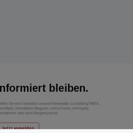
Informiert bleiben.
effen Sie eine Selektion unserer Newsletter zu buildingTIMES,
mmoflash, Immobilien Magazin, immo7news, immojobs,
mmotermin oder dem Morgenjournal
Jetzt anmelden