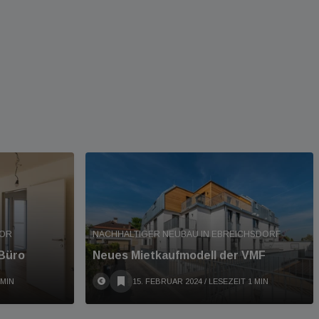
TOR
NACHHALTIGER NEUBAU IN EBREICHSDORF
 Büro
Neues Mietkaufmodell der VMF
 MIN
15. FEBRUAR 2024
/ LESEZEIT 1 MIN