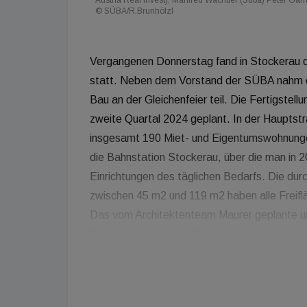
Austria Real Invest), Manfred Wachtler (Süba) Peter Ga
© SÜBA/R.Brunhölzl
Vergangenen Donnerstag fand in Stockerau d
statt. Neben dem Vorstand der SÜBA nahm d
Bau an der Gleichenfeier teil. Die Fertigstell
zweite Quartal 2024 geplant. In der Haupts
insgesamt 190 Miet- und Eigentumswohnungen
die Bahnstation Stockerau, über die man in 2
Einrichtungen des täglichen Bedarfs. Die du
zwischen 45 m2 und 119 m2 haben alle Freifl
Das vom Architektenteam Maurer geplante 
Projekt kombiniert im Rahmen eines smarten 
sowie Luft­wärme­pumpen. Mit der Lage im Wie
vergleichsweise leistbar. "So kostet in uns
große Drei-Zimmer-Wohnung mit einer 20 Qua