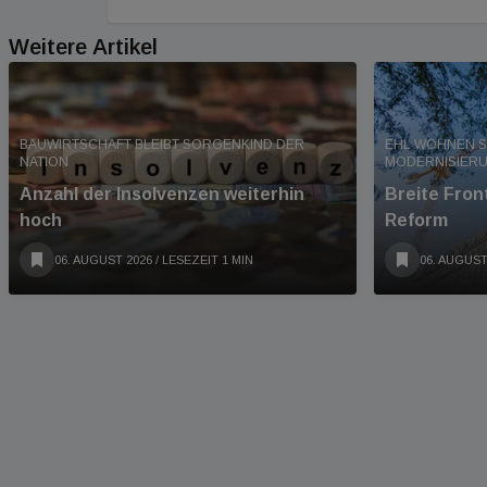
Weitere Artikel
BAUWIRTSCHAFT BLEIBT SORGENKIND DER
EHL WOHNEN S
NATION
MODERNISIER
Anzahl der Insolvenzen weiterhin
Breite Fro
hoch
Reform
06. AUGUST 2026
/ LESEZEIT 1 MIN
06. AUGUST