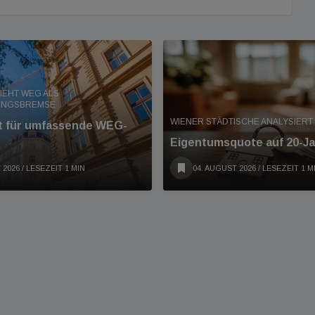
IEHT WEG ALS
UNGSBREMSE
WIENER STÄDTISCHE ANALYSIER
nt für umfassende WEG-
Eigentumsquote auf 20-Ja
 2026
/ LESEZEIT 1 MIN
04. AUGUST 2026
/ LESEZEIT 1 M