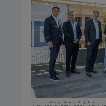
vlnr: Thomas Jedinger (Maurer&Partner), Manuel Kanz (Z