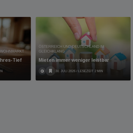
ÖSTERREICH UND DEUTSCHLAND IM
T WOHNMARKT
GLEICHKLANG
hres-Tief
Mieten immer weniger leistbar
IN
30. JULI 2026
/ LESEZEIT 2 MIN