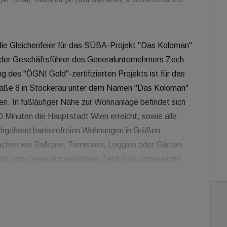
mperl (Süba), Traude Burger (Maurer&Partner) © SÜBA/R.Brunhölzl
ie Gleichenfeier für das SÜBA-Projekt "Das Koloman"
er Geschäftsführer des Generalunternehmers Zech
ung des "ÖGNI Gold"-zertifizierten Projekts ist für das
traße 8 in Stockerau unter dem Namen "Das Koloman"
. In fußläufiger Nähe zur Wohnanlage befindet sich
0 Minuten die Hauptstadt Wien erreicht, sowie alle
rchgehend barrierefreien Wohnungen in Größen
ächen wie Balkone, Terrassen, Loggien oder Gärten.
und vom Generalunternehmer Zech Bau umgesetzte
Energiekonzepts Bauteilaktivierung, Photovoltaik
ner Speckgürtel bleibt das Projekt für Familien
erem Wohnprojekt in Stockerau eine 80 Quadratmeter
dratmeter großen Loggia um ein Drittel weniger als