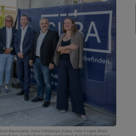
ech Bau Austria), Heinz Fletzberger (Süba), Peter Czapek (Bank