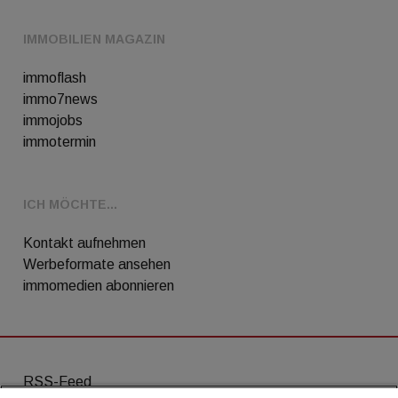
IMMOBILIEN MAGAZIN
immoflash
immo7news
immojobs
immotermin
ICH MÖCHTE...
Kontakt aufnehmen
Werbeformate ansehen
immomedien abonnieren
RSS-Feed