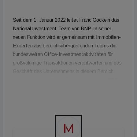
Seit dem 1. Januar 2022 leitet Franc Gockeln das
National Investment-Team von BNP. In seiner
neuen Funktion wird er gemeinsam mit Immobilien-
Experten aus bereichsübergreifenden Teams die
bundesweiten Office-Investmentaktivitäten für
großvolumige Transaktionen verantworten und das
Geschäft des Unternehmens in diesem Bereich
weiter ausbauen. Franc Gockeln wechselte 2019
von der Fortress zu BNP als Director im National
Office Investment-Team. Zuvor war er bei den
Immobilien-Investoren Conren Land und Morgan
Stanley tätig.