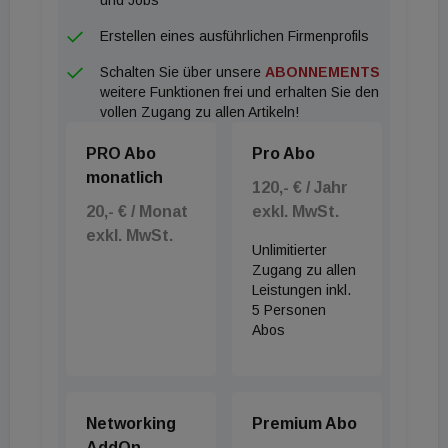
Goldbeck als geschäftsführender Gesellschafter
Erstellen eines ausführlichen Firmenprofils
leitet. Das wirtschaftliche Potenzial ist deutlich:
Schalten Sie über unsere
ABONNEMENTS
"Da wir alle Planungs- und Baudisziplinen integral
weitere Funktionen frei und erhalten Sie den
anbieten, können wir das Planen und Bauen bei
vollen Zugang zu allen Artikeln!
richtigen Rahmenbedingungen ab 2.000 Euro pro
PRO Abo
Pro Abo
Quadratmeter Wohnfläche brutto realisieren", so
monatlich
Jan-Hendrik Goldbeck.
120,- € / Jahr
20,- € / Monat
exkl. MwSt.
exkl. MwSt.
Unlimitierter
Zugang zu allen
Leistungen inkl.
5 Personen
Abos
Networking
Premium Abo
AddOn