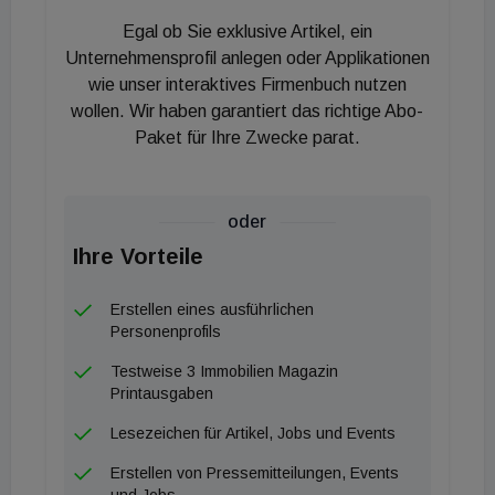
Lösungsansätze für nachhaltiges, wirtschaftliches
Egal ob Sie exklusive Artikel, ein
und schnelles Bauen. Angesichts neuer
Unternehmensprofil anlegen oder Applikationen
nachhaltigkeitsbedingter regulatorischer
wie unser interaktives Firmenbuch nutzen
wollen. Wir haben garantiert das richtige Abo-
Anforderungen ist Goldbeck wichtiger Partner für
Paket für Ihre Zwecke parat.
Bauherren in der Planung, dem Bau sowie dem
Betrieb ESG-optimierter Gebäude.
Auch auf dem in Deutschland angespannten
oder
Wohnungsmarkt liefert Goldbeck einen zentralen
Ihre Vorteile
Beitrag durch das elementierte Bauen mit System:
"Weil wir wesentliche Systemelemente in eigenen
Erstellen eines ausführlichen
Werken vorfertigen, schaffen wir in kürzester Zeit
Personenprofils
bezahlbaren und gleichzeitig hochwertigen
Testweise 3 Immobilien Magazin
Wohnraum mit hohen Standards und
Printausgaben
architektonischem Freiraum", erklärt Jörg-Uwe
Lesezeichen für Artikel, Jobs und Events
Goldbeck, der das Familienunternehmen
Erstellen von Pressemitteilungen, Events
gemeinsam mit seinem Bruder Jan-Hendrik
und Jobs