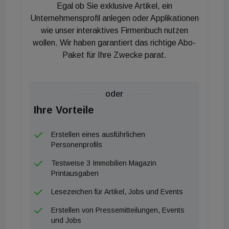
nach Schuhmanns Berechnungen rund 36 Millionen
Egal ob Sie exklusive Artikel, ein
Platten in einem Jahr als Abfall an, die in sechs
Unternehmensprofil anlegen oder Applikationen
Millionen Gebäuden wiederverwendet werden
wie unser interaktives Firmenbuch nutzen
wollen. Wir haben garantiert das richtige Abo-
könnten, was einem CO2-Einsparpotenzial von rund
Paket für Ihre Zwecke parat.
130.000 Tonnen entspricht. Das Verfahren sieht
das so genannte Ernten der verbauten
Gipskartonplatte aus der Wand, ihre Aufarbeitung
oder
sowie den Einbau vor. Der Produktstatus der Platte
Ihre Vorteile
bleibt während des Verfahrens erhalten. Die
Prüfung erfolgt durch die Materialprüfanstalt
Erstellen eines ausführlichen
Braunschweig. re:unit hat für das Verfahren sowie
Personenprofils
für die wiederverwendbare Platte ein Patent
Testweise 3 Immobilien Magazin
angemeldet. Aktuell werden re:unit-Platten in
Printausgaben
Essen gelagert. Der Vertrieb erfolgt zunächst über
Lesezeichen für Artikel, Jobs und Events
die Homepage. Schuhmann: "Zudem sind wir offen
Erstellen von Pressemitteilungen, Events
für Gespräche mit potenziellen Projektentwicklern,
und Jobs