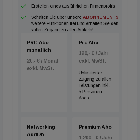
Trockenbauern, Planern sowie mit Abbruch-,
Erstellen eines ausführlichen Firmenprofils
Sanierungs- und Entsorgungsunternehmen. "Unser
Schalten Sie über unsere
ABONNEMENTS
zertifiziertes, serielles re:unit-Verfahren sichert
weitere Funktionen frei und erhalten Sie den
konstante Qualität gebrauchter Serienprodukte im
vollen Zugang zu allen Artikeln!
Markt. Durch re:unit sind wir wieder einen Schritt
PRO Abo
Pro Abo
näher an der Einhaltung der notwendigen EU-
monatlich
Taxonomiekonformität. Wir unterstützen die
120,- € / Jahr
20,- € / Monat
exkl. MwSt.
Verfügbarkeit sowie Zugänglichkeit von ressourcen-
exkl. MwSt.
und klimaschonenden re-use-Bauprodukten und
Unlimitierter
somit das Erreichen der geforderten Materialquote
Zugang zu allen
Leistungen inkl.
und notwendigen Suffizienz in den Bauprojekten.
5 Personen
Re-use muss so simpel sein, dass es zur
Abos
Gewohnheit wird", ergänzt Sassen abschließend.
Networking
Premium Abo
AddOn
1.200,- € / Jahr