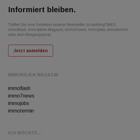
Informiert bleiben.
Treffen Sie eine Selektion unserer Newsletter zu buildingTIMES,
immoflash, Immobilien Magazin, immo7news, immojobs, immotermin
oder dem Morgenjournal
Jetzt anmelden
IMMOBILIEN MAGAZIN
immoflash
immo7news
immojobs
immotermin
ICH MÖCHTE...