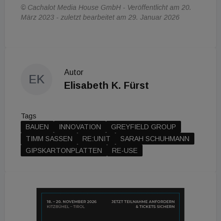
© Cachalot Media House GmbH - Veröffentlicht am 20.
März 2023 - zuletzt bearbeitet am 29. Januar 2026
Autor
EK
Elisabeth K. Fürst
Tags
BAUEN
INNOVATION
GREYFIELD GROUP
TIMM SASSEN
RE:UNIT
SARAH SCHUHMANN
GIPSKARTONPLATTEN
RE-USE