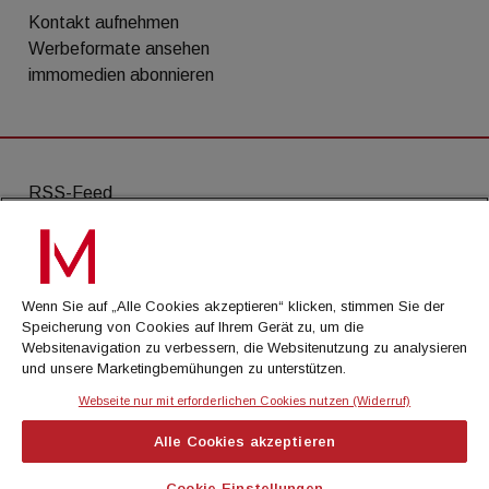
Kontakt aufnehmen
Werbeformate ansehen
immomedien abonnieren
RSS-Feed
AGB
Datenschutz
Wenn Sie auf „Alle Cookies akzeptieren“ klicken, stimmen Sie der
Kontakt
Speicherung von Cookies auf Ihrem Gerät zu, um die
Websitenavigation zu verbessern, die Websitenutzung zu analysieren
Impressum
und unsere Marketingbemühungen zu unterstützen.
Mediadaten
Webseite nur mit erforderlichen Cookies nutzen (Widerruf)
Alle Cookies akzeptieren
© Cachalot Media House GmbH - Alle Rechte
vorbehalten
Cookie-Einstellungen