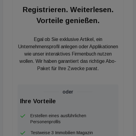
ein um nur 12 Prozent verringertes
Registrieren. Weiterlesen.
Immobilienangebot im Vergleich zum Vorjahr. Eine
Vorteile genießen.
Auswertung der Suchen nach Kaufimmobilien
hingegen zeigt, dass das Interesse am
Immobilienerwerb beinahe flächendeckend steigt.
Egal ob Sie exklusive Artikel, ein
Die Bauvorhaben konnten den gewachsenen
Unternehmensprofil anlegen oder Applikationen
Bedarf am Markt bislang nicht abdecken. "Das
wie unser interaktives Firmenbuch nutzen
wollen. Wir haben garantiert das richtige Abo-
Vorhaben von SPD, Grünen und FDP, rund 400.000
Paket für Ihre Zwecke parat.
Wohnungen pro Jahr zu bauen, setzt an der
richtigen Stelle an. Unsere Marktanalyse bestätigt,
dass hier dringend Handlungsbedarf besteht", sagt
oder
Felix Jahn, Gründer und CEO von McMakler.
Ihre Vorteile
Erstellen eines ausführlichen
Personenprofils
Testweise 3 Immobilien Magazin