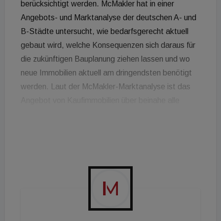
berücksichtigt werden. McMakler hat in einer
Angebots- und Marktanalyse der deutschen A- und
B-Städte untersucht, wie bedarfsgerecht aktuell
gebaut wird, welche Konsequenzen sich daraus für
die zukünftigen Bauplanung ziehen lassen und wo
neue Immobilien aktuell am dringendsten benötigt
werden. Laut der McMakler-Marktanalyse ist das
Angebot von Kaufimmobilien über beinahe alle
untersuchten Städte hinweg rückgängig. Die
Corona-Pandemie hat diese Rückgänge
beschleunigt. Wurden im Jahr 2019 nur drei Prozent
weniger Immobilien als im Jahr 2018 angeboten,
waren es im Jahr 2020 schon 14 Prozent weniger
Angebote als noch im Jahr zuvor. Seit 2021 ist der
Rückgang nicht so stark ausgefallen. Die
untersuchten Städte verzeichneten in diesem Jahr