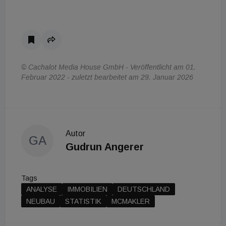
© Cachalot Media House GmbH - Veröffentlicht am 01.
Februar 2022 - zuletzt bearbeitet am 29. Januar 2026
Autor
GA
Gudrun Angerer
Tags
ANALYSE
IMMOBILIEN
DEUTSCHLAND
NEUBAU
STATISTIK
MCMAKLER