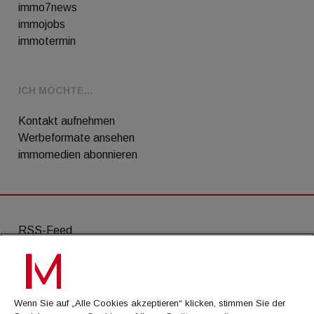
immo7news
immojobs
immotermin
ICH MÖCHTE...
Kontakt aufnehmen
Werbeformate ansehen
immomedien abonnieren
RSS-Feed
AGB
Datenschutz
Wenn Sie auf „Alle Cookies akzeptieren“ klicken, stimmen Sie der
Kontakt