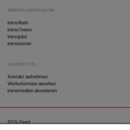
IMMOBILIEN MAGAZIN
immoflash
immo7news
immojobs
immotermin
ICH MÖCHTE...
Kontakt aufnehmen
Werbeformate ansehen
immomedien abonnieren
RSS-Feed