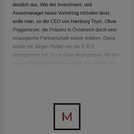
deutlich aus. Wie der Investment- und
Assetmanager heute Vormittag mitteilen lässt,
wolle man, so der CEO von Hamburg Trust, Oliver
Priggemeyer, die Präsenz in Österreich durch eine
strategische Partnerschaft weiter stärken. Diese
wurde mit Jürgen Pichler von der E.R.E
Management mit Sitz in Graz eingegangen. Mit ihm
als geschäftsführenden Gesellschafter wurde eine
neue Plattform für das Immobilien-
Assetmanagement gegründet, um den Bestand in
Österreich vor Ort managen zu können. Erst im
Vorjahr erwarb die Hamburg Trust, wie der
immoflash bereits berichtet hatte, das Wohnprojekt
„Wohnen beim Storchengrund“ von der UBM und
zwei Bauteile des Quartier 4 in Graz von C&P
Immobilien. Erst im Februar hatte die Hamburg