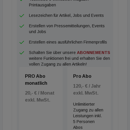
Wohnimmobilienmarkt als einen wichtigen Markt für
Printausgaben
institutionelle Investoren an: „Wien profitiert von
Lesezeichen für Artikel, Jobs und Events
einem hohen Bevölkerungswachstum und ist die
Erstellen von Pressemitteilungen, Events
zweitgrößte deutschsprachige Stadt nach Berlin.
und Jobs
Der Wiener Wohnimmobilienmarkt gehört zu den
Erstellen eines ausführlichen Firmenprofils
stabilsten und attraktivsten in ganz Europa.“
Schalten Sie über unsere
ABONNEMENTS
weitere Funktionen frei und erhalten Sie den
vollen Zugang zu allen Artikeln!
PRO Abo
Pro Abo
monatlich
120,- € / Jahr
20,- € / Monat
exkl. MwSt.
exkl. MwSt.
Unlimitierter
Zugang zu allen
Leistungen inkl.
5 Personen
Abos