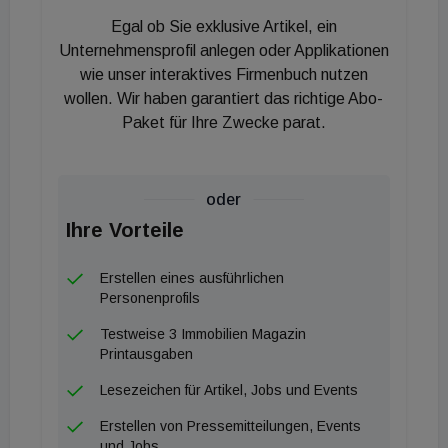
erläutert Heiko Fischer, Geschäftsführer der BNP
Egal ob Sie exklusive Artikel, ein
Paribas Real Estate und Hamburger
Unternehmensprofil anlegen oder Applikationen
Niederlassungsleiter. Wie so oft wird das Feld der
wie unser interaktives Firmenbuch nutzen
wollen. Wir haben garantiert das richtige Abo-
Branchen von der Sammelkategorie sonstige
Paket für Ihre Zwecke parat.
Dienstleistungen mit überdurchschnittlichen 25,4
Prozent angeführt. Vor allem kleine und mittlere
Abschlüsse haben zu diesem Ergebnis beigetragen.
oder
Auf Rang 2 ordnen sich IuK-Unternehmen ein, die
Ihre Vorteile
mit 79.000 m² Flächenumsatz ein Rekord-Resultat
eingefahren haben. Mit 40.000 m² fällt hier der
Erstellen eines ausführlichen
Abschluss der Dataport AöR besonders ins
Personenprofils
Gewicht, der auch der bisher größte Abschluss des
Testweise 3 Immobilien Magazin
Jahres im Marktgebiet Hamburg ist. Der Handel
Printausgaben
registriert mit 11,5 Prozent Marktanteil bzw. rund
Lesezeichen für Artikel, Jobs und Events
30.000 m² sein zweitbestes Ergebnis der Dekade,
Erstellen von Pressemitteilungen, Events
getragen u.a. von vier Abschlüssen mit jeweils rund
und Jobs