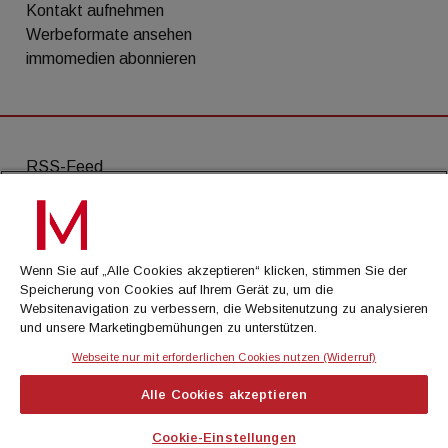
Kontakt aufnehmen
Werbeformate ansehen
immomedien abonnieren
RSS-Feed
AGB
Datenschutz
Wenn Sie auf „Alle Cookies akzeptieren“ klicken, stimmen Sie der
Kontakt
Speicherung von Cookies auf Ihrem Gerät zu, um die
Websitenavigation zu verbessern, die Websitenutzung zu analysieren
Impressum
und unsere Marketingbemühungen zu unterstützen.
Mediadaten
Webseite nur mit erforderlichen Cookies nutzen (Widerruf)
Alle Cookies akzeptieren
© Cachalot Media House GmbH - Alle Rechte
vorbehalten
Cookie-Einstellungen