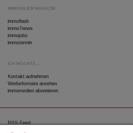
IMMOBILIEN MAGAZIN
immoflash
immo7news
immojobs
immotermin
ICH MÖCHTE...
Kontakt aufnehmen
Werbeformate ansehen
immomedien abonnieren
RSS-Feed