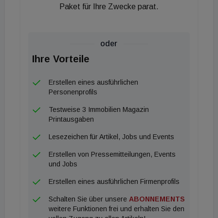
Paket für Ihre Zwecke parat.
Drucker bereits die später zu verlegenden
Leitungen und Anschlüsse für Wasser, Strom etc.
Der BOD2 ist so zertifiziert, dass auch während
oder
des Druckvorgangs im Druckraum gearbeitet
Ihre Vorteile
werden kann. Manuelle Arbeiten, wie z. B. das
Verlegen von Leerrohren und Anschlüssen, können
Erstellen eines ausführlichen
auf diese Weise einfach in den Druckprozess
Personenprofils
integriert werden. Bedient wird der Drucker von
Testweise 3 Immobilien Magazin
zwei Personen. Der Druckkopf und die
Printausgaben
Druckergebnisse werden per Kamera überwacht.
Lesezeichen für Artikel, Jobs und Events
Mit einer Geschwindigkeit von 1 m/s ist der BOD2
Erstellen von Pressemitteilungen, Events
aktuell der schnellste 3D-Betondrucker auf dem
und Jobs
Markt. Für 1 m² doppelschalige Wand benötigt der
Erstellen eines ausführlichen Firmenprofils
BOD2 rund 5 Minuten.
Schalten Sie über unsere
ABONNEMENTS
weitere Funktionen frei und erhalten Sie den