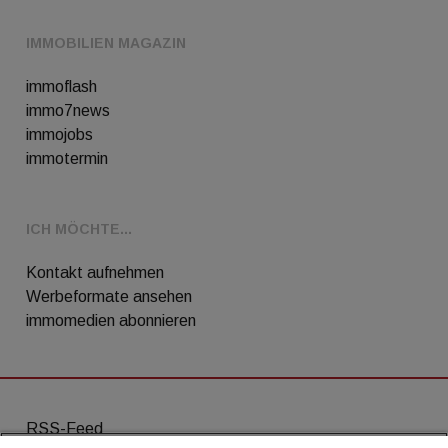
IMMOBILIEN MAGAZIN
immoflash
immo7news
immojobs
immotermin
ICH MÖCHTE...
Kontakt aufnehmen
Werbeformate ansehen
immomedien abonnieren
RSS-Feed