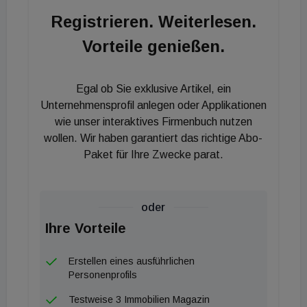
Differenzierungsmerkmal und Werttreiber des
Registrieren. Weiterlesen.
Hausinvest-Portfolios“, so Schüttauf weiter.
Vorteile genießen.
Bereits im November 2020 hatte die Ratingagentur
Scope dem Hausinvest in einer Auswertung als
bislang einzigen offenen Immobilienfonds
Egal ob Sie exklusive Artikel, ein
Konformität im Bereich ESG (Environmental,
Unternehmensprofil anlegen oder Applikationen
Social, Governance) bescheinigt. „Wir
wie unser interaktives Firmenbuch nutzen
wollen. Wir haben garantiert das richtige Abo-
berücksichtigen anhand definierter ESG-Kriterien
Paket für Ihre Zwecke parat.
den gesamten Lebenszyklus der Immobilien des
Fonds“, erläutert Schüttauf. So würden die
Immobilien bereits bei der Ankaufsprüfung eine
oder
Sustainability Due Diligence durchlaufen und dabei
Ihre Vorteile
ein möglicher Entwicklungspfad für jede einzelne
Immobilie definiert".
Erstellen eines ausführlichen
Personenprofils
Testweise 3 Immobilien Magazin