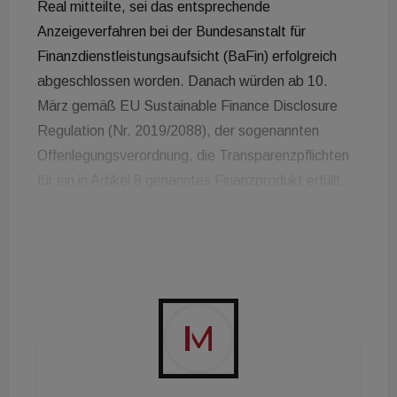
Real mitteilte, sei das entsprechende
Anzeigeverfahren bei der Bundesanstalt für
Finanzdienstleistungsaufsicht (BaFin) erfolgreich
abgeschlossen worden. Danach würden ab 10.
März gemäß EU Sustainable Finance Disclosure
Regulation (Nr. 2019/2088), der sogenannten
Offenlegungsverordnung, die Transparenzpflichten
für ein in Artikel 8 genanntes Finanzprodukt erfüllt.
„Für uns ist die die Bestätigung unseres bereits vor
einiger Zeit eingeschlagenen Weges“, freut sich
Mario Schüttauf, Fondsmanager des Hausinvest.
„Allein schon wegen der Klima-Relevanz von
Immobilien trägt der Fonds Verantwortung in der
Gesellschaft, und neben der ökologischen
Performance von Immobilien sehen wir zukünftig
auch soziale Kriterien als ein