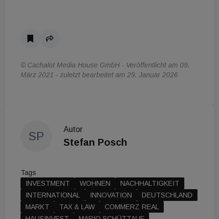
© Cachalot Media House GmbH - Veröffentlicht am 09.
März 2021 - zuletzt bearbeitet am 29. Januar 2026
Autor
SP
Stefan Posch
Tags
INVESTMENT
WOHNEN
NACHHALTIGKEIT
INTERNATIONAL
INNOVATION
DEUTSCHLAND
MARKT
TAX & LAW
COMMERZ REAL
HAUSINVEST
MARIO SCHÜTTAUF