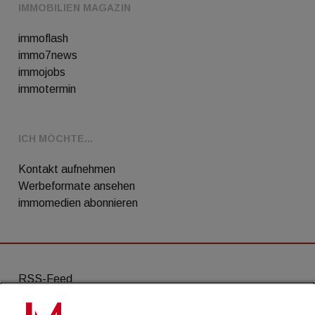
IMMOBILIEN MAGAZIN
immoflash
immo7news
immojobs
immotermin
ICH MÖCHTE...
Kontakt aufnehmen
Werbeformate ansehen
immomedien abonnieren
RSS-Feed
AGB