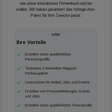
für die damals neue europäische
wie unser interaktives Firmenbuch nutzen
wollen. Wir haben garantiert das richtige Abo-
Immobilieninvestmentplattform, die von Nick Weber
Paket für Ihre Zwecke parat.
gegründet wurde. Bis heute hat Henderson Park
rund 13 Milliarden US-Dollar in den Aufbau eines
Portfolios von Flaggschiff-Immobilien in ganz
oder
Europa investiert.
Ihre Vorteile
„Wir freuen uns sehr, diese Finanzierung mit
Henderson Park, einem führenden Player der
Erstellen eines ausführlichen
Branche, abgeschlossen zu haben“, sagte Bettina
Personenprofils
Graef-Parker, Managing Director Special Property
Testweise 3 Immobilien Magazin
Finance bei der Aareal Bank. „Wir freuen uns,
Printausgaben
unsere fruchtbare Beziehung fortzusetzen und sie
Lesezeichen für Artikel, Jobs und Events
bei einer weiteren großartigen Finanzierung zu
Erstellen von Pressemitteilungen, Events
unterstützen.“
und Jobs
„Wir waren erneut beeindruckt von der Kompetenz,
Erstellen eines ausführlichen Firmenprofils
Schnelligkeit und Professionalität des Teams der