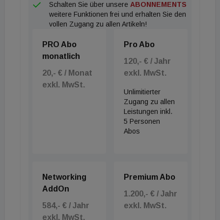
Schalten Sie über unsere
ABONNEMENTS
Aareal Bank in Bezug auf den lokalen Markt und die
weitere Funktionen frei und erhalten Sie den
Besonderheiten dieser einzigartigen
vollen Zugang zu allen Artikeln!
Hotelimmobilie“, sagt Christophe Kuhbier,
PRO Abo
Pro Abo
Geschäftsführer von Henderson Park.
monatlich
120,- € / Jahr
20,- € / Monat
exkl. MwSt.
exkl. MwSt.
Unlimitierter
Zugang zu allen
Leistungen inkl.
5 Personen
Abos
Networking
Premium Abo
AddOn
1.200,- € / Jahr
584,- € / Jahr
exkl. MwSt.
exkl. MwSt.