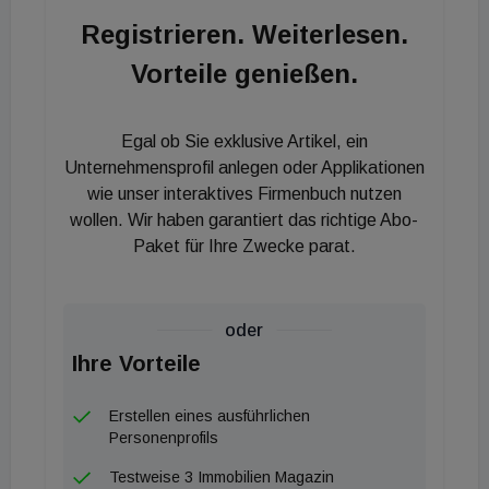
Globetrotter über weitere namhafte Mieter wie zum
Registrieren. Weiterlesen.
Beispiel die Landesbank Berlin oder die
Vorteile genießen.
Krankenkasse DAK.
Egal ob Sie exklusive Artikel, ein
Unternehmensprofil anlegen oder Applikationen
wie unser interaktives Firmenbuch nutzen
wollen. Wir haben garantiert das richtige Abo-
Paket für Ihre Zwecke parat.
oder
Ihre Vorteile
Erstellen eines ausführlichen
Personenprofils
Testweise 3 Immobilien Magazin