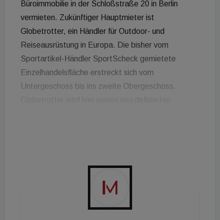
Büroimmobilie in der Schloßstraße 20 in Berlin
vermieten. Zukünftiger Hauptmieter ist
Globetrotter, ein Händler für Outdoor- und
Reiseausrüstung in Europa. Die bisher vom
Sportartikel-Händler SportScheck gemietete
Einzelhandelsfläche erstreckt sich vom
Untergeschoss bis ins zweite Obergeschoss.
Globetrotter wird hier seinen neu definierten
Erlebnis-Store realisieren. Die Eröffnung ist für
Ende September 2020 geplant. Der Mietvertrag
hat eine Laufzeit von 10 Jahre. Das 2011
fertiggestellte Objekt in Berlin-Steglitz befindet sich
seit 2011 im Portfolio des HECF. Insgesamt verfügt
die Einzelhandels- und Büroimmobilie über 6.320 m²
vermietbare Fläche, verteilt auf sechs Stockwerke.
Das Gebäude ist vollvermietet und verfügt neben