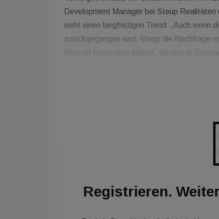
Development Manager bei Steup Realitäten
sieht einen langfristigen Trend: „Auch wenn di
zurückgegangen sind, steigt die Nachfrage n
Wien ist besonders beliebt, da man in Europa 
vergleichsweise günstig ist.“ Aufgrund diese
heuer zumindest verdoppeln - entsprechende Pr
Investoren fragen vor allem Projekte in Wiene
Vorsorgeobjekte außerhalb von Wien, die für 
Verkehrsnetz, sowie eine exzellente Nahvers
Registrieren. Weiter