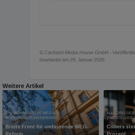
© Cachalot Media House GmbH - Veröffentlich
bearbeitet am 29. Januar 2026
Weitere Artikel
EHL WOHNEN SIEHT WEG ALS
ALLE DREI GE
MODERNISIERUNGSBREMSE
ZWEISTELLIGE
Breite Front für umfassende WEG-
Colliers st
Reform
Prozent