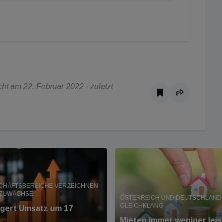
t am 22. Februar 2022 - zuletzt
SCHÄFTSBEREICHE VERZEICHNEN
 ZUWÄCHSE
ÖSTERREICH UND DEUTSCHLAND 
GLEICHKLANG
eigert Umsatz um 17
Mieten immer weniger leis