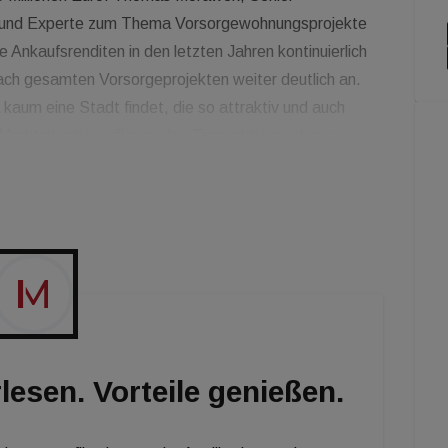
 und Experte zum Thema Vorsorgewohnungsprojekte
e Ankaufsrenditen in den letzten Jahren kontinuierlich
ach gesamten Vorsorgeprojekten weiter deutlich an.
kaum eine Stadt findet, die so attraktiv und auch
r Marktsituation will man das Transaktionsvolumen
ojekte sind bereits in Vorbereitung. Institutionelle
r Trendlagen nach. Beliebt sind allerdings auch
die Bewohner eine gute Anbindung an das öffentliche
orgung bieten.
lesen. Vorteile genießen.