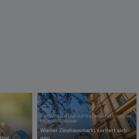
INSOLVENZEN UND AUFTEILUNGEN VERÄNDERN
DIE MARKTDYNAMIK
IM
Wiener Zinshausmarkt sortiert sich
tbar
neu