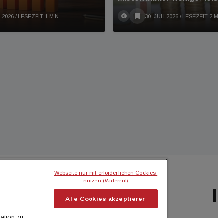
 2026
/ LESEZEIT 1 MIN
30. JULI 2026
/ LESEZEIT 2 M
Webseite nur mit erforderlichen Cookies 
nutzen (Widerruf)
BILIEN MAGAZIN
ICH MÖCHTE...
Alle Cookies akzeptieren
flash
Kontakt aufnehmen
ation zu