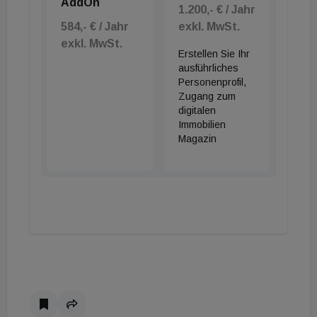
AddOn
1.200,- € / Jahr
Partner für die gute Zusammenarbeit und
584,- € / Jahr
exkl. MwSt.
Gratulation allen Anleger:innen dieser Baumstadt-
exkl. MwSt.
Erstellen Sie Ihr
Investments“, ergänzt Gunther Hingsammer,
ausführliches
Vorstand der IFA.
Personenprofil,
Zugang zum
digitalen
Immobilien
Magazin