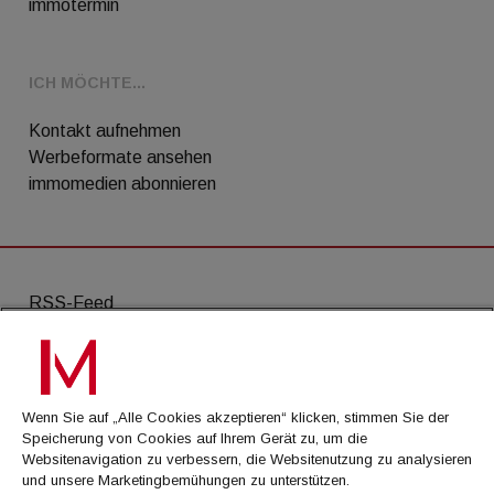
immotermin
ICH MÖCHTE...
Kontakt aufnehmen
Werbeformate ansehen
immomedien abonnieren
RSS-Feed
AGB
Datenschutz
Wenn Sie auf „Alle Cookies akzeptieren“ klicken, stimmen Sie der
Kontakt
Speicherung von Cookies auf Ihrem Gerät zu, um die
Websitenavigation zu verbessern, die Websitenutzung zu analysieren
Impressum
und unsere Marketingbemühungen zu unterstützen.