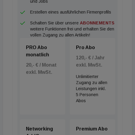
und Jobs
umzugehen. Die Nachverdichtung bestehender
Erstellen eines ausführlichen Firmenprofils
Bebauung mit dem Wertstoff Holz scheint mir ein
Schalten Sie über unsere
ABONNEMENTS
richtungsweisender Weg zur Bereicherung des
weitere Funktionen frei und erhalten Sie den
Wohnungsangebots in Floridsdorf zu sein“, ordnet
vollen Zugang zu allen Artikeln!
Floridsdorfs Bezirksvorsteher Georg Papai die
PRO Abo
Pro Abo
stadtentwicklungspolitische Bedeutung des
monatlich
Projekts ein.
120,- € / Jahr
20,- € / Monat
exkl. MwSt.
exkl. MwSt.
„Mit der `Baumstadt Floridsdorf´ zeigen wir, wie
Unlimitierter
hochwertiger, leistbarer und zeitgemäßer Wohnbau
Zugang zu allen
Leistungen inkl.
funktioniert. Wir schaffen gemeinsam mit IFA-
5 Personen
Anleger:innen stark nachgefragte geförderte
Abos
Mietwohnungen, die dank der Holz-Hybrid-
Bauweise hochwertig und effizient realisiert
werden. So können wir bereits sechs Monate nach
Networking
Premium Abo
Baustart die Dachgleiche feiern. Danke an alle