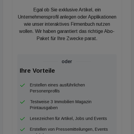
Finanziert wird das Gesamtvolumen des ersten
Egal ob Sie exklusive Artikel, ein
Bauabschnitts in Höhe von rund 49 Millionen Euro
Unternehmensprofil anlegen oder Applikationen
über private Investoren mittels klassischer IFA-
wie unser interaktives Firmenbuch nutzen
wollen. Wir haben garantiert das richtige Abo-
Bauherrenmodelle. Aktuell läuft die Platzierung des
Paket für Ihre Zwecke parat.
Tranchenmodells „Baumstadt 4“ in der
Werndlgasse 4, das weitere 37 Einheiten umfasst
und mit einer prognostizierten Planrendite von rund
oder
5,6 Prozent pro Jahr nach Ablauf der Förderphase
Ihre Vorteile
kalkuliert ist.
Erstellen eines ausführlichen
„Wohnen in Wien kennt viele Traditionen und
Personenprofils
Facetten. Mit der „Baumstadt Floridsdorf“ findet
Testweise 3 Immobilien Magazin
hier ein Projekt eine Heimat, das gut in unseren
Printausgaben
Bezirk passt. Denn auch und gerade in einem so
Lesezeichen für Artikel, Jobs und Events
genannten Flächenbezirk ist Baugrund nicht endlos
Erstellen von Pressemitteilungen, Events
verfügbar. Daher ist mit dieser Ressource planvoll