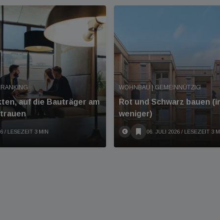
 RANKING
WOHNBAU | GEMEINNÜTZIG
kten, auf die Bauträger am
Rot und Schwarz bauen (
rtrauen
weniger)
26
/ LESEZEIT 3 MIN
06. JULI 2026
/ LESEZEIT 3 M