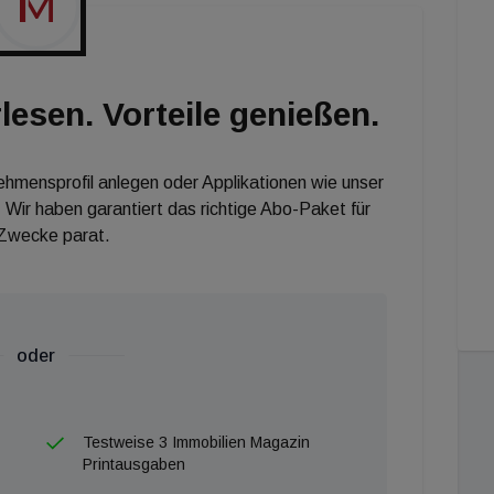
n steigen. Unterm Strich könnte das letztlich sogar
 nicht weniger, wenn nicht sogar etwas mehr an
lesen. Vorteile genießen.
nehmensprofil anlegen oder Applikationen wie unser
 Wir haben garantiert das richtige Abo-Paket für
 Zwecke parat.
oder
Testweise 3 Immobilien Magazin
Printausgaben