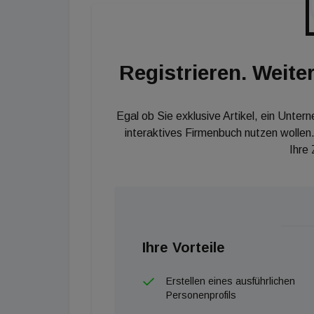
Bedarf an Meeting- und Kommunikationsfläche
dafür sorgen, dass pro Mitarbeiter zumindest
anteiliger Büroarbeitsfläche benötigt wird.
Registrieren. Weiter
Egal ob Sie exklusive Artikel, ein Unter
interaktives Firmenbuch nutzen wollen.
Ihre
Ihre Vorteile
Erstellen eines ausführlichen
Personenprofils