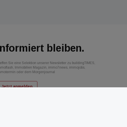
Informiert bleiben.
effen Sie eine Selektion unserer Newsletter zu buildingTIMES,
mmoflash, Immobilien Magazin, immo7news, immojobs,
mmotermin oder dem Morgenjournal
Jetzt anmelden
d
AGB
Datenschutz
Kontakt
Impressum
Mediadaten