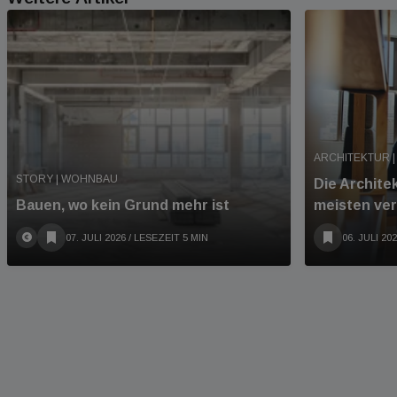
ARCHITEKTUR |
STORY | WOHNBAU
Die Archite
Bauen, wo kein Grund mehr ist
meisten ve
07. JULI 2026
/ LESEZEIT 5 MIN
06. JULI 20