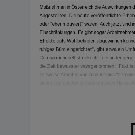
Maßnahmen in Österreich die Auswirkungen de
Angestellten. Die heute veröffentlichte Erhe
oder "eher motiviert" waren. Auch jetzt sind i
Einschränkungen. Es gibt sogar Arbeitnehme
Effekte aufs Wohlbefinden abgewinnen können
ruhiges Büro eingerichtet", gibt etwa ein Um
Corona mehr selbst gekocht, gesünder gegess
die Zeit bewusster wahrgenommen." Fakt ist
zeitweise Arbeiten von zuhause aus "betonie
einem Tag auf den anderen massive Herausfor
internationalen Vergleich extrem niedrigpreis
sich der Flächenbedarf durch den Trend zum 
Schreibtisch im Büro, den man mit niemand an
den allermeisten Arbeitnehmern nach wie vor
Absehbar wird, dass viele Arbeitnehmer künftig
von zuhause aus zu arbeiten und einen Pflicht