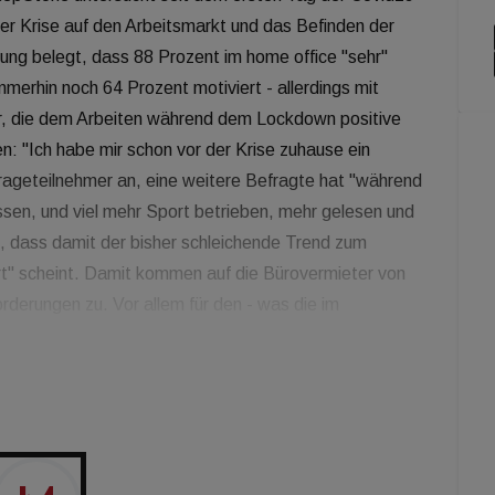
r Krise auf den Arbeitsmarkt und das Befinden der
bung belegt, dass 88 Prozent im home office "sehr"
mmerhin noch 64 Prozent motiviert - allerdings mit
r, die dem Arbeiten während dem Lockdown positive
: "Ich habe mir schon vor der Krise zuhause ein
frageteilnehmer an, eine weitere Befragte hat "während
en, und viel mehr Sport betrieben, mehr gelesen und
, dass damit der bisher schleichende Trend zum
rt" scheint. Damit kommen auf die Bürovermieter von
derungen zu. Vor allem für den - was die im
igen Büromieten betrifft - österreichischen Raum wird
Homeoffice so gut wie nicht ändern. Der eigene
deren teilen muss, wird nämlich trotz Homeoffice von
 als sehr wichtig angesehen, besagen andere Quellen.
 die Möglichkeit erhalten, einen Teil ihrer Arbeitszeit
teil jedenfalls auch am Firmensitz. Damit wird der