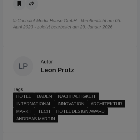
© Cachalot Media House GmbH - Veröffentlicht am 05.
April 2023 - zuletzt bearbeitet am 29. Januar 2026
Autor
LP
Leon Protz
Tags
HOTEL
BAUEN
NACHHALTIGKEIT
INTERNATIONAL
INNOVATION
ARCHITEKTUR
MARKT
TECH
HOTEL DESIGN AWARD
ANDREAS MARTIN