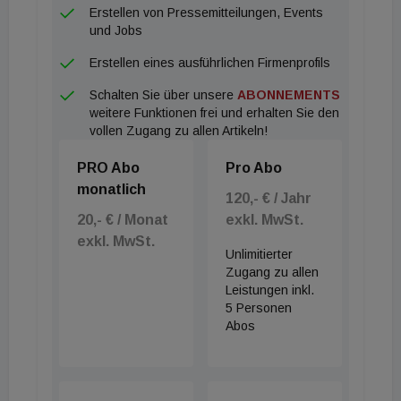
Erstellen von Pressemitteilungen, Events
(Wien, Österreich) Palazzo Rainis Hotel & Spa
und Jobs
(Novigrad, Kroatien) Parkhotel Mondschein (Bozen,
Erstellen eines ausführlichen Firmenprofils
Italien) Revo München (München, Deutschland) The
Schalten Sie über unsere
ABONNEMENTS
Amauris Vienna (Wien, Österreich) the cōmodo
weitere Funktionen frei und erhalten Sie den
(Bad Gastein, Österreich) THE FLAMINGO
vollen Zugang zu allen Artikeln!
(Timmendorfer Strand, Deutschland) Wilmina
PRO Abo
Pro Abo
(Berlin, Deutschland) Bewerben konnten sich
monatlich
Hotels, die zwischen Oktober 2021 und März
120,- € / Jahr
20,- € / Monat
exkl. MwSt.
dieses Jahres in Europa fertiggestellt und eröffnet
exkl. MwSt.
wurden. Der Wettbewerb richtet sich an
Unlimitierter
Architekten, Betreiber, Designer, Eigentümer und
Zugang zu allen
Leistungen inkl.
Entwickler von Hotels aus Europa.
5 Personen
Abos