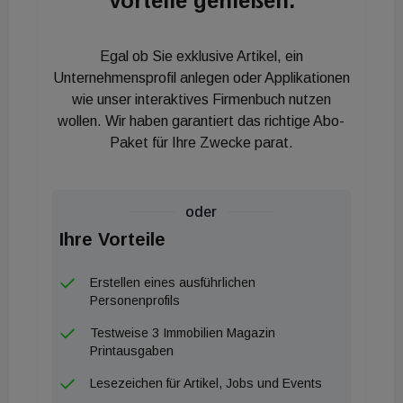
Vorteile genießen.
ansprechen. Alle Nominierten haben über den
gestalterischen Ansatz einen Bezug zum Standort
Egal ob Sie exklusive Artikel, ein
und der Destination hergestellt und setzen sich
Unternehmensprofil anlegen oder Applikationen
gleichzeitig auch zunehmend mit dem fließenden
wie unser interaktives Firmenbuch nutzen
wollen. Wir haben garantiert das richtige Abo-
Übergang zwischen Geschäftsreise und
Paket für Ihre Zwecke parat.
Ferienaufenthalt auseinander, neudeutsch auch als
´Bleisure´ oder ´Workation´ bezeichnet. Für die
interdisziplinär besetzte Jury wird es daher wieder
oder
eine Herausforderung die Finalisten zu bestimmen."
Ihre Vorteile
Die 13 nominierten Hotels in alphabetischer
Reihenfolge: Adina Hotel München (München,
Erstellen eines ausführlichen
Deutschland) B'mine Frankfurt Flughafen (Frankfurt
Personenprofils
Flughafen, Deutschland) Estación Canfranc a Royal
Testweise 3 Immobilien Magazin
Hideaway (Canfranc, Spanien) Hotel des Horlogers
Printausgaben
(Le Brassus, Schweiz) Hotel Luc, Autograph
Lesezeichen für Artikel, Jobs und Events
Collection (Berlin, Deutschland) MOOONS Vienna