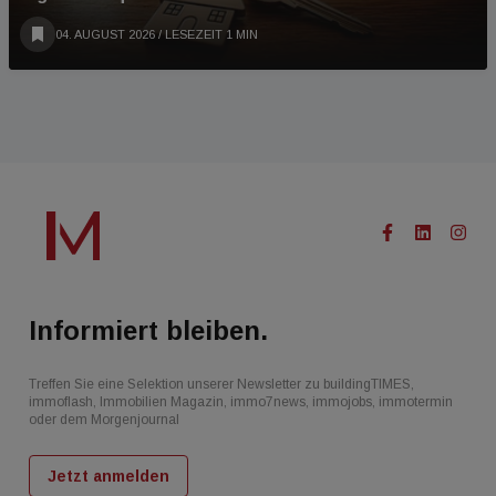
04. AUGUST 2026
/ LESEZEIT 1 MIN
Informiert bleiben.
Treffen Sie eine Selektion unserer Newsletter zu buildingTIMES,
immoflash, Immobilien Magazin, immo7news, immojobs, immotermin
oder dem Morgenjournal
Jetzt anmelden