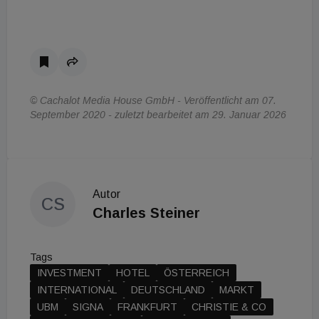
© Cachalot Media House GmbH - Veröffentlicht am 07.
September 2020 - zuletzt bearbeitet am 29. Januar 2026
Autor
CS
Charles Steiner
Tags
INVESTMENT
HOTEL
ÖSTERREICH
INTERNATIONAL
DEUTSCHLAND
MARKT
UBM
SIGNA
FRANKFURT
CHRISTIE & CO