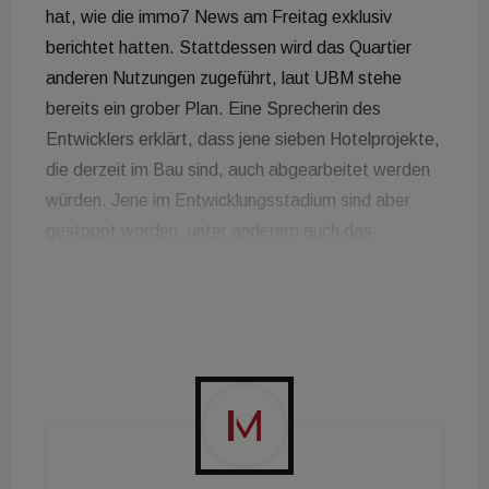
hat, wie die immo7 News am Freitag exklusiv
berichtet hatten. Stattdessen wird das Quartier
anderen Nutzungen zugeführt, laut UBM stehe
bereits ein grober Plan. Eine Sprecherin des
Entwicklers erklärt, dass jene sieben Hotelprojekte,
die derzeit im Bau sind, auch abgearbeitet werden
würden. Jene im Entwicklungsstadium sind aber
gestoppt worden, unter anderem auch das
geplante 350 Zimmer-Hotel von Leonardo im FAZ-
Tower in Frankfurt, wo die Verträge mit dem
Betreiber einvernehmlich aufgelöst worden sind.
Dort werden jetzt nur mehr Büroflächen entstehen.
Für das LeopoldQuartier sehe man sich den
Nutzungsmix sehr genau an, möglich sei hier etwa
gewerbliches Wohnen sowie eine Büronutzung.
Doch die Pandemie könnte auch andere Projekte