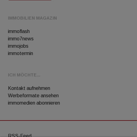
IMMOBILIEN MAGAZIN
immoflash
immo7news
immojobs
immotermin
ICH MÖCHTE...
Kontakt aufnehmen
Werbeformate ansehen
immomedien abonnieren
RSS-Feed