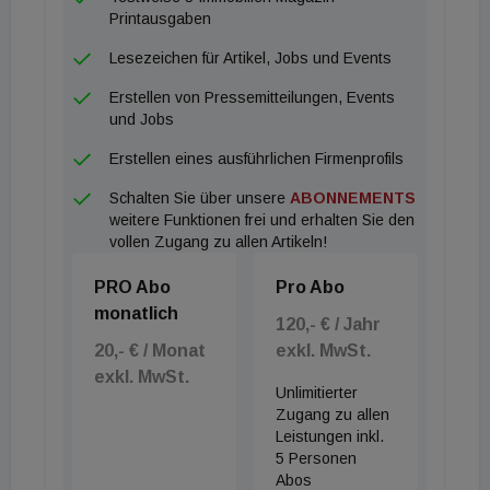
Umnutzungen, etwa in Serviced Apartments. Aber:
Printausgaben
„Alle Hotels, bei denen der Baustart bereits erfolgt
Lesezeichen für Artikel, Jobs und Events
ist, werden auch gebaut“, so Hochedlinger. Doch
Erstellen von Pressemitteilungen, Events
nicht alle Hotels im Entwicklungsstadium werden
und Jobs
abgesagt. Laut Hochedlinger soll etwa das
Erstellen eines ausführlichen Firmenprofils
Radisson Red am Donaukanal normal umgesetzt
Schalten Sie über unsere
ABONNEMENTS
werden. Auch die Signa werde ihre aktuell zwei
weitere Funktionen frei und erhalten Sie den
Hoteldevelopments - eines im TwentyTwo, eines im
vollen Zugang zu allen Artikeln!
geplanten KaDeWe in der Wiener Mariahilferstraße
PRO Abo
Pro Abo
- weiter forcieren. Ein Sprecher der Signa erklärt,
monatlich
dass im Falle des KaDeWe mit einem Abbruch im
120,- € / Jahr
20,- € / Monat
exkl. MwSt.
kommenden Frühjahr gerechnet wird: „Wir sind da
exkl. MwSt.
voll im Zeitplan.“
Unlimitierter
Zugang zu allen
Leistungen inkl.
5 Personen
Abos