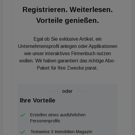
Marriott“ geführt und ist in seinem direkten Umfeld
Registrieren. Weiterlesen.
das einzige Marken- und Tagungshotel. Mit der
Vorteile genießen.
Hotelbetreiberin wurde zunächst ein Pachtvertrag
über 20 Jahre zuzüglich zwei
Verlängerungsoptionen über jeweils fünf Jahre
Egal ob Sie exklusive Artikel, ein
geschlossen. Infolge der Maßnahmen zur
Unternehmensprofil anlegen oder Applikationen
Eindämmung der Pandemie, die seit März 2020 in
wie unser interaktives Firmenbuch nutzen
wollen. Wir haben garantiert das richtige Abo-
mehreren Lockdowns gipfelte, leidet die gesamte
Paket für Ihre Zwecke parat.
Hotelbranche an enormen Buchungsdefiziten. Auch
die Hotelbetreiberin des „Courtyard by Marriott“
hatte mit den Auswirkungen der Pandemie zu
oder
kämpfen, da die für den Standort Oberpfaffenhofen
Ihre Vorteile
so wichtigen (internationalen) Geschäfts- und
Städtetourismusreisen durch die weitreichenden
Erstellen eines ausführlichen
Corona-Maßnahmen und die damit einhergehenden
Personenprofils
Verbote stark beeinflusst waren. Zudem profitiert
Testweise 3 Immobilien Magazin