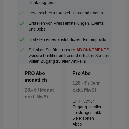
das Hotel normalerweise von Messe- und
Printausgaben
Veranstaltungsgästen im Großraum München,
Lesezeichen für Artikel, Jobs und Events
sodass auch die Absagen der Großveranstaltungen
Erstellen von Pressemitteilungen, Events
den Geschäftsverlauf negativ beeinflusst hatten
und Jobs
Erstellen eines ausführlichen Firmenprofils
Schalten Sie über unsere
ABONNEMENTS
weitere Funktionen frei und erhalten Sie den
vollen Zugang zu allen Artikeln!
PRO Abo
Pro Abo
monatlich
120,- € / Jahr
20,- € / Monat
exkl. MwSt.
exkl. MwSt.
Unlimitierter
Zugang zu allen
Leistungen inkl.
5 Personen
Abos