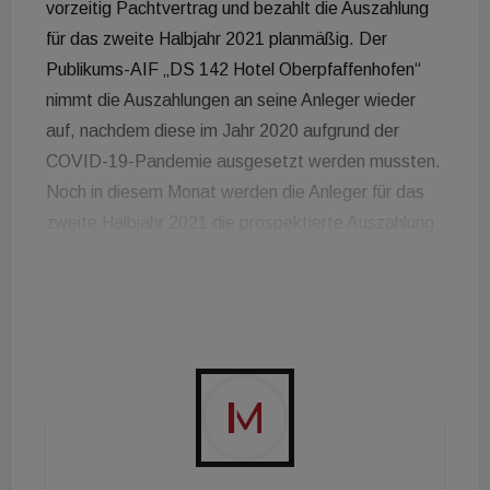
vorzeitig Pachtvertrag und bezahlt die Auszahlung
für das zweite Halbjahr 2021 planmäßig. Der
Publikums-AIF „DS 142 Hotel Oberpfaffenhofen“
nimmt die Auszahlungen an seine Anleger wieder
auf, nachdem diese im Jahr 2020 aufgrund der
COVID-19-Pandemie ausgesetzt werden mussten.
Noch in diesem Monat werden die Anleger für das
zweite Halbjahr 2021 die prospektierte Auszahlung
in Höhe von 2,75 Prozent erhalten - bezogen auf
das Eigenkapital. Das Hotel liegt westlich von
München im Landkreis Starnberg direkt an der
Bundesstraße B96 im Gewerbegebiet „Asto Park“.
Es befindet sich in unmittelbarer Nachbarschaft zu
einem modernen Hightech-Zentrum und zum
Sonderflughafen Oberpfaffenhofen. Das 2018
eröffnete Hotel wird unter der Marke „Courtyard by