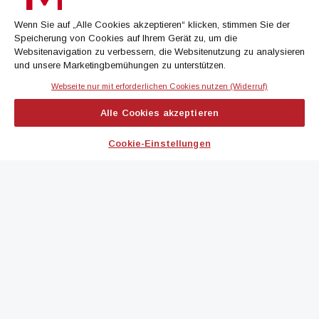
immoflash, Immobilien Magazin, immo7news, immojobs, immotermin
oder dem Morgenjournal
Wenn Sie auf „Alle Cookies akzeptieren“ klicken, stimmen Sie der
Speicherung von Cookies auf Ihrem Gerät zu, um die
Jetzt anmelden
Websitenavigation zu verbessern, die Websitenutzung zu analysieren
und unsere Marketingbemühungen zu unterstützen.
Webseite nur mit erforderlichen Cookies nutzen (Widerruf)
IMMOBILIEN MAGAZIN
Alle Cookies akzeptieren
immoflash
Cookie-Einstellungen
immo7news
immojobs
immotermin
ICH MÖCHTE...
Kontakt aufnehmen
Werbeformate ansehen
immomedien abonnieren