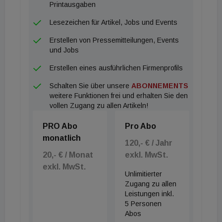
Büroimmobilien sind die Aussichten schwierig.
Printausgaben
Deshalb sind wir sehr froh über den Rückhalt
Lesezeichen für Artikel, Jobs und Events
unserer Investoren. Sie vertrauen auf das überaus
Erstellen von Pressemitteilungen, Events
erfahrene Hotel-Team von Schroders und können
und Jobs
so an den Chancen teilhaben, die sich nach unserer
Erstellen eines ausführlichen Firmenprofils
Erwartung in diesem speziellen Segment ergeben
Schalten Sie über unsere
ABONNEMENTS
werden. Der Erfolg zeigt sich deutlich: Wir konnten
weitere Funktionen frei und erhalten Sie den
in knapp über sechs Monaten bereits 85 Prozent
vollen Zugang zu allen Artikeln!
des angestrebten Eigenkapitalvolumens für einen
PRO Abo
Pro Abo
'Premieren-Fonds' einnehmen, und das sogar im
monatlich
Zuge der letzten Schließungen auf dem Höhepunkt
120,- € / Jahr
20,- € / Monat
exkl. MwSt.
der Lockdown-Maßnahmen. Die letzte Schließung
exkl. MwSt.
wird im vierten Quartal 2020 erwartet.“ Ende
Unlimitierter
Dezember 2019 hatte der Fonds bei 300 Millionen
Zugang zu allen
Leistungen inkl.
Euro seine erste Schließung. Schroder Real Estate
5 Personen
ist Teil des Geschäftsbereichs Private Assets von
Abos