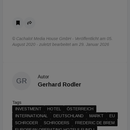
© Cachalot Media House GmbH - Veröffentlicht am 05.
August 2020 - zuletzt bearbeitet am 29. Januar 2026
Autor
GR
Gerhard Rodler
Tags
INVESTMENT
HOTEL
ÖSTERREICH
INTERNATIONAL
DEUTSCHLAND
MARKT
EU
SCHRODER
SCHRODERS
FREDERIC DE BREM
EUROPEAN OPERATING HOTELS FUND I