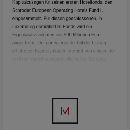
Kapitalzusagen für seinen ersten Hotelfonds, den
Schroder European Operating Hotels Fund I,
eingesammelt. Für diesen geschlossenen, in
Luxemburg domizilierten Fonds wird ein
Eigenkapitalvolumen von 500 Millionen Euro
angestrebt. Der überwiegende Teil der bislang
erhaltenen Kapitalzusagen stammt von einigen der
größten Versicherungsgesellschaften Europas.
Viele traditionelle Hotel-Investmentfonds und -
Fondsmanager erwerben Hotelimmobilien, die an
einen Markenhotel-Betreiber vermietet sind. Im
Gegensatz dazu werden für den Schroder
European Operating Hotel Fund I Hotelimmobilien
erworben, um sie eigenständig oder auf der
Grundlage eines Franchise- oder
Hotelmanagementvertrags zu betreiben. „Die