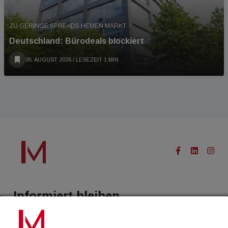
ZU GERINGE SPREADS HEMEN MARKT
Deutschland: Bürodeals blockiert
05. AUGUST 2026
/ LESEZEIT 1 MIN
Informiert bleiben.
Treffen Sie eine Selektion unserer Newsletter zu buildingTIMES,