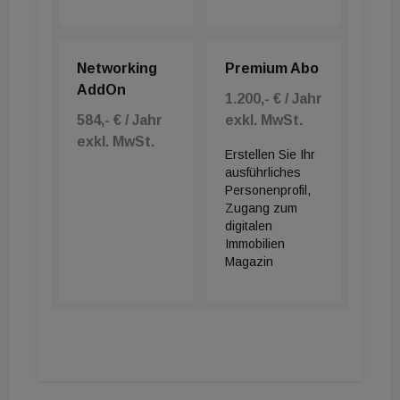
Schroders, der für das Unternehmen hohe
strategische Priorität hat. Dieser Bereich umfasst
die Geldanlage in Private Equity, Infrastruktur und
Networking
Premium Abo
Mikrofinanzierungen sowie Impact Investing,
AddOn
1.200,- € / Jahr
versicherungsgebundene Wertpapiere und
584,- € / Jahr
exkl. MwSt.
verbriefte Kredite. Das verwaltete
exkl. MwSt.
Erstellen Sie Ihr
Gesamtvermögen belief sich zum 30. Juni 2020 auf
ausführliches
45,3 Milliarden Pfund Sterling.
Personenprofil,
Zugang zum
digitalen
Immobilien
Magazin