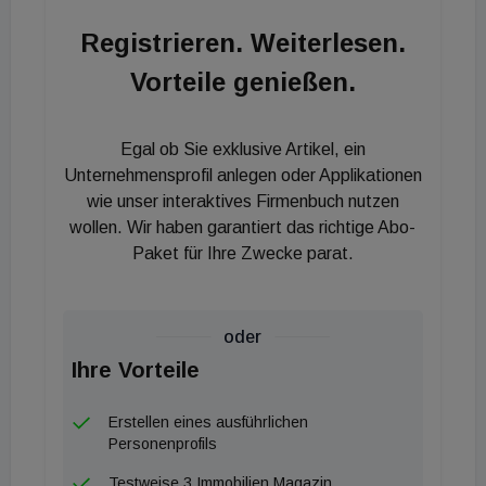
national und international gehen werden“, ergänzt
Registrieren. Weiterlesen.
Kanzleipartner Nikolaus Becker. „Unsere
Vorteile genießen.
Mandanten schätzen die gute Altersverteilung in der
Kanzlei. Partner wie Peter Fassl, Peter
Wagesreiter und Mag. Wilhelm Huck sind seit fast
Egal ob Sie exklusive Artikel, ein
20 Jahren in der Kanzlei tätig. Dann gibt es eine
Unternehmensprofil anlegen oder Applikationen
Partnereihe mit z. B. Markus Busta und Nikolaus
wie unser interaktives Firmenbuch nutzen
wollen. Wir haben garantiert das richtige Abo-
Becker, die seit ca. 15 Jahren dabei sind. Und nun
Paket für Ihre Zwecke parat.
bauen wir eine weitere Partnerreihe auf mit Nadja
Holzer, die uns seit 2016 unterstützt “, erzählt
Kanzleipartner Jörg Winkler, der seit 2005 in der
oder
Kanzlei arbeitet.
Ihre Vorteile
Erstellen eines ausführlichen
Personenprofils
Testweise 3 Immobilien Magazin