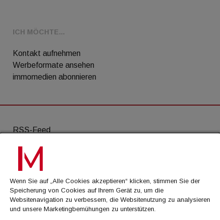
ICH MÖCHTE...
Kontakt aufnehmen
Werbeformate ansehen
immomedien abonnieren
RSS-Feed
AGB
Datenschutz
Wenn Sie auf „Alle Cookies akzeptieren“ klicken, stimmen Sie der
Kontakt
Speicherung von Cookies auf Ihrem Gerät zu, um die
Websitenavigation zu verbessern, die Websitenutzung zu analysieren
Impressum
und unsere Marketingbemühungen zu unterstützen.
Mediadaten