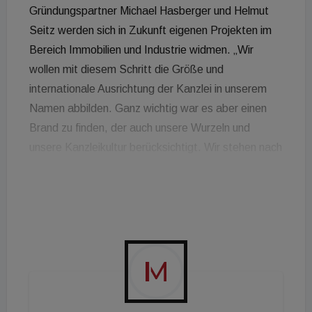
Gründungspartner Michael Hasberger und Helmut
Seitz werden sich in Zukunft eigenen Projekten im
Bereich Immobilien und Industrie widmen. „Wir
wollen mit diesem Schritt die Größe und
internationale Ausrichtung der Kanzlei in unserem
Namen abbilden. Ganz wichtig war es aber einen
Brand zu finden, der auch unsere Wurzeln und
unsere Kanzleikultur berücksichtigt. Wir stehen nach
wie vor für eine partnerschaftliche und
professionelle Kundenbetreuung mit
Handschlagqualität“, erklärt Kanzleipartnerin Nadja
Holzer. „Wir sind schon lange in Zentral- und
Osteuropa tätig und kennen die internationalen
Ansprüche der Mandanten. Ein moderner Brand
spiegelt unsere Positionierung in dieser Region
wider und zeigt auch den zukünftigen Weg, den wir