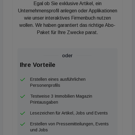
Einem aktuellen Bericht des World Travel & Tourism
Egal ob Sie exklusive Artikel, ein
Council zufolge wird der Anteil von Reisen am
Unternehmensprofil anlegen oder Applikationen
weltweiten Bruttoinlandsprodukt (BIP) bis 2033 um
wie unser interaktives Firmenbuch nutzen
wollen. Wir haben garantiert das richtige Abo-
etwa 12 Prozent steigen. Das Luxusportfolio von
Paket für Ihre Zwecke parat.
Hyatt wiederum expandiert, um diese Nachfrage in
neuen internationalen Märkten zu befriedigen. Dazu
gehören das Debüt der Park Hyatt Hotels in
oder
Großbritannien, Mexiko und Malaysia, die
Ihre Vorteile
Expansion der Marke Thompson Hotels in Europa
mit den ersten Häusern in Österreich und Italien,
Erstellen eines ausführlichen
das Wachstum der Marke Andaz in Nord- und
Personenprofils
Südamerika, die Eröffnung des ersten Hotels in der
Testweise 3 Immobilien Magazin
Karibik, die ersten Häuser der Marke The Unbound
Printausgaben
Collection by Hyatt in den nordischen Ländern und
Lesezeichen für Artikel, Jobs und Events
Indien sowie das Luxuswachstum von Hyatt in der
Erstellen von Pressemitteilungen, Events
Trenddestination Portugal mit den geplanten
und Jobs